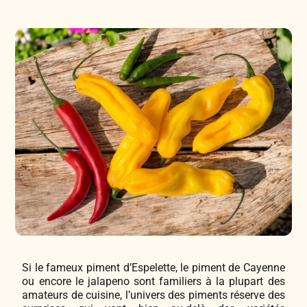
Légumes & Potagères
Jardinage au naturel
Notre philosophie
Aromatiques & Comestibles
Découvertes végétales
Ateliers & Evènements
Fleurs, Prairies, Engrais verts
Plantes & Gastronomie
Visitez notre magasin
Accesoires de Jardinage
Bricolage & Inspirations
Maraichers & Revendeurs
Coffrets & Idées Cadeaux
Contactez-nous !
Tisanes & Infusions BIO
Si le fameux piment d’Espelette, le piment de Cayenne
ou encore le jalapeno sont familiers à la plupart des
amateurs de cuisine, l’univers des piments réserve des
Faire-part à semer