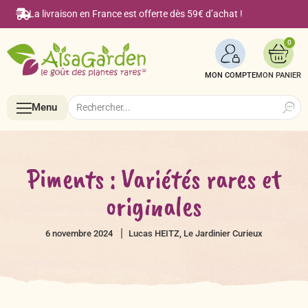
La livraison en France est offerte dès 59€ d’achat !
0
MON COMPTE
Search
Search
Menu
for:
Menu
Piments : Variétés rares et
originales
Accueil
6 novembre 2024
Lucas HEITZ, Le Jardinier Curieux
Boutique en ligne
Semences BIO de A à Z
Le Blog Alsagarden