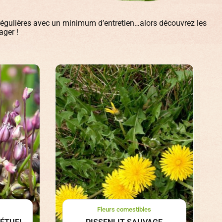
régulières avec un minimum d’entretien…alors découvrez les
ager !
Fleurs comestibles