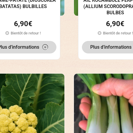
AME-PATATE (DIOSCOREA
AIL ROCAMBOLE PER
BATATAS) BULBILLES
(ALLIUM SCORODOPR
BULBES
6,90
€
6,90
€
Bientôt de retour !
Bientôt de retour !
Plus d’informations
Plus d’informations