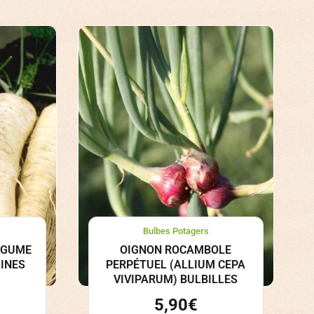
s
Bulbes Potagers
ÉGUME
OIGNON ROCAMBOLE
AINES
PERPÉTUEL (ALLIUM CEPA
VIVIPARUM) BULBILLES
5,90
€