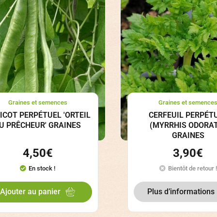
Graines et semences
Graines et semence
ICOT PERPÉTUEL 'ORTEIL
CERFEUIL PERPÉT
U PRÊCHEUR' GRAINES
(MYRRHIS ODORA
GRAINES
4,50
€
3,90
€
En stock !
Bientôt de retour !
Plus d’informations
Ajouter au panier