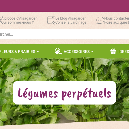
À propos d’Alsagarden
Le blog Alsagarden
Nous contacte
Qui sommes-nous ?
Conseils Jardinage
Foire aux ques
h
FLEURS & PRAIRIES
ACCESSOIRES
IDEE
Légumes perpétuels