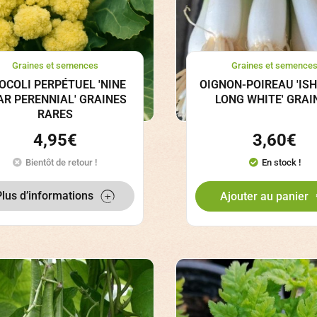
Graines et semences
Graines et semence
OCOLI PERPÉTUEL 'NINE
OIGNON-POIREAU 'IS
AR PERENNIAL' GRAINES
LONG WHITE' GRAI
RARES
4,95
€
3,60
€
Bientôt de retour !
En stock !
Plus d’informations
Ajouter au panier