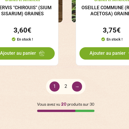
ERVIS "CHIROUIS" (SIUM
OSEILLE COMMUNE (
SISARUM) GRAINES
ACETOSA) GRAIN
3,60
€
3,75
€
En stock !
En stock !
Ajouter au panier
Ajouter au panier
→
1
2
Vous avez vu
20
produits sur 30