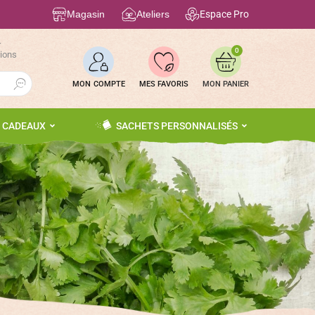
Magasin
Ateliers
Espace Pro
r
0
tions
Search Button
MON COMPTE
MES FAVORIS
S CADEAUX
SACHETS PERSONNALISÉS