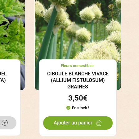
s
Fleurs comestibles
UEL
CIBOULE BLANCHE VIVACE
TA)
(ALLIUM FISTULOSUM)
GRAINES
3,50
€
En stock !
Ajouter au panier