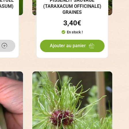
PÉTUEL
PISSENLIT SAUVAGE
ASUM)
(TARAXACUM OFFICINALE)
GRAINES
3,40
€
En stock !
Ajouter au panier