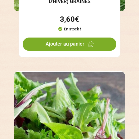
D'HIVER) GRAINES
3,60
€
En stock !
Ajouter au panier