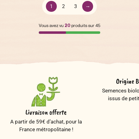
→
1
2
3
Vous avez vu
20
produits sur 45
Origine B
Semences biolog
issus de peti
Livraison offerte
A partir de 59€ d’achat, pour la
France métropolitaine !