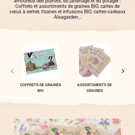
amoureux des plantes, du jardinage et du potager :
Coffrets et assortiments de graines BIO, cartes de
vœux à semer, tisanes et infusions BIO, cartes-cadeaux
Légumes & Potagères
Alsagarden…
Jardinage au naturel
Notre philosophie
Aromatiques & Comestibles
Découvertes végétales
Ateliers & Evènements
Fleurs, Prairies, Engrais verts
Plantes & Gastronomie
Visitez notre magasin
Accesoires de Jardinage
Bricolage & Inspirations
Maraichers & Revendeurs
COFFRETS DE GRAINES
ASSORTIMENTS DE
TIS
BIO
GRAINES
Coffrets & Idées Cadeaux
Contactez-nous !
Tisanes & Infusions BIO
Faire-part à semer