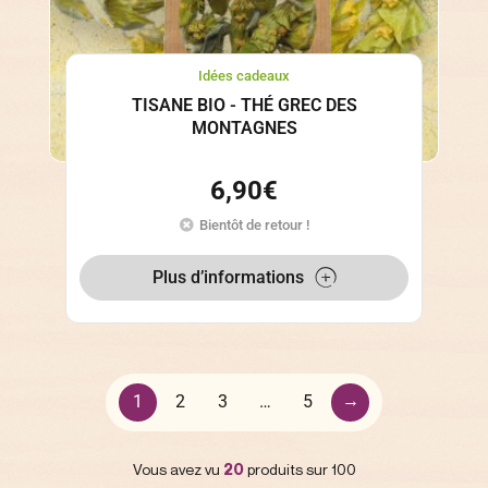
Idées cadeaux
TISANE BIO - THÉ GREC DES
MONTAGNES
6,90
€
Bientôt de retour !
Plus d’informations
→
1
2
3
…
5
Vous avez vu
20
produits sur 100