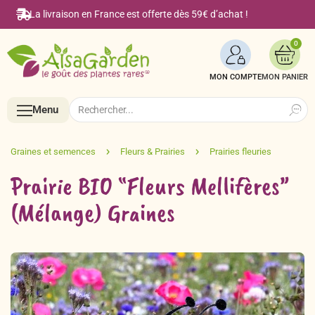
La livraison en France est offerte dès 59€ d’achat !
0
MON COMPTE
Search
Search
Menu
for:
Menu
Prairie BIO “Fleurs Mellifères”
(Mélange) Graines
Accueil
Boutique en ligne
Semences BIO de A à Z
Le Blog Alsagarden