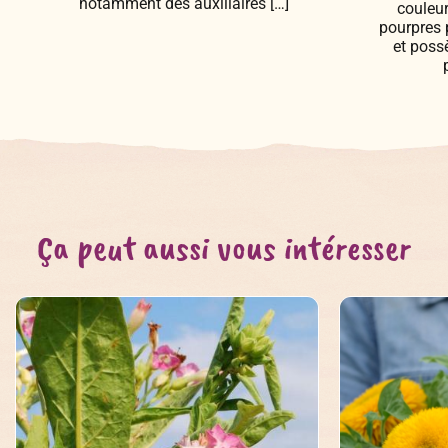
notamment des auxiliaires […]
couleur
pourpres 
et poss
Ça peut aussi vous intéresser