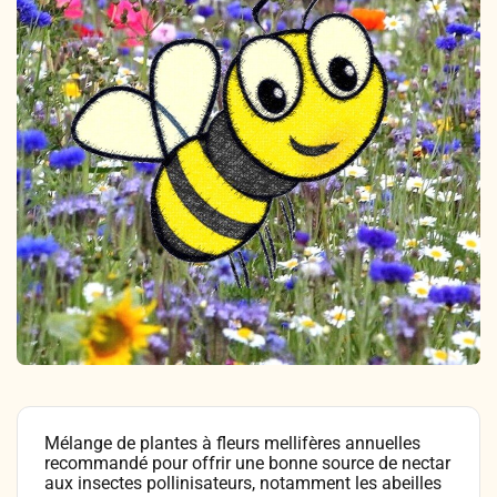
Légumes & Potagères
Jardinage au naturel
Notre philosophie
Aromatiques & Comestibles
Découvertes végétales
Ateliers & Evènements
Fleurs, Prairies, Engrais verts
Plantes & Gastronomie
Visitez notre magasin
Accesoires de Jardinage
Bricolage & Inspirations
Maraichers & Revendeurs
Coffrets & Idées Cadeaux
Contactez-nous !
Tisanes & Infusions BIO
Mélange de plantes à fleurs mellifères annuelles
recommandé pour offrir une bonne source de nectar
aux insectes pollinisateurs, notamment les abeilles
Faire-part à semer