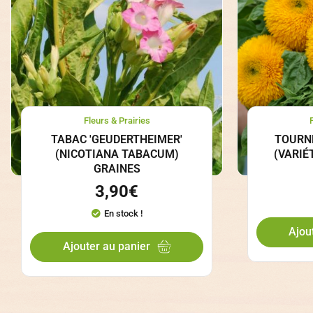
Fleurs & Prairies
TABAC 'GEUDERTHEIMER'
TOURNE
(NICOTIANA TABACUM)
(VARIÉ
GRAINES
3,90
€
En stock !
Ajou
Ajouter au panier