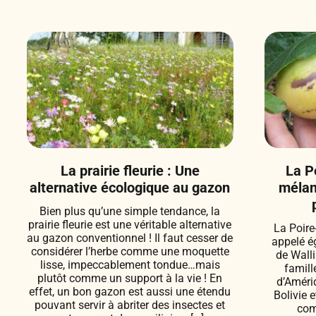
La prairie fleurie : Une
La P
alternative écologique au gazon
mélan
Bien plus qu’une simple tendance, la
prairie fleurie est une véritable alternative
La Poir
au gazon conventionnel ! Il faut cesser de
appelé é
considérer l’herbe comme une moquette
de Walli
lisse, impeccablement tondue…mais
famill
plutôt comme un support à la vie ! En
d’Améri
effet, un bon gazon est aussi une étendu
Bolivie 
pouvant servir à abriter des insectes et
com