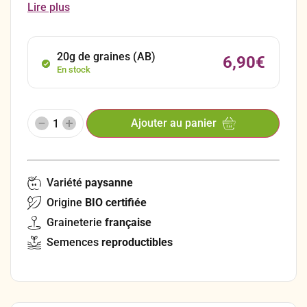
domestiques, les abeilles sauvages et les bourdons.
Lire plus
Idéal pour réaliser de petites surfaces et des îlots
fleuris dans le jardin et favorise de plus la fertilité du
sol.
20g de graines (AB)
6,90
€
En stock
Ajouter au panier
Variété
paysanne
Origine
BIO certifiée
Graineterie
française
Semences
reproductibles