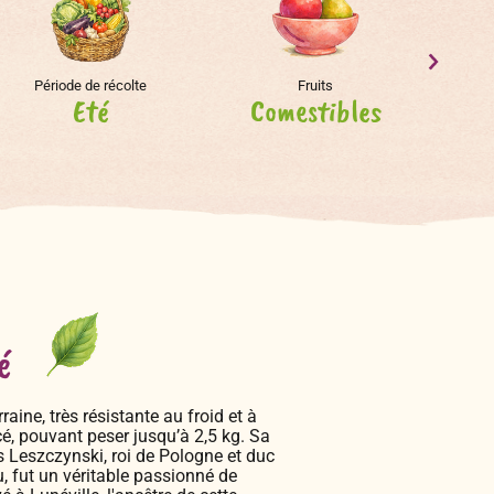
Période de récolte
Fruits
Eté
Comestibles
E
é
aine, très résistante au froid et à
ncé, pouvant peser jusqu’à 2,5 kg. Sa
as Leszczynski, roi de Pologne et duc
, fut un véritable passionné de