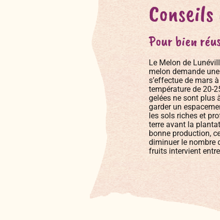
Conseils
Pour bien réus
Le Melon de Lunévil
melon demande une e
s’effectue de mars à 
température de 20-25
gelées ne sont plus à
garder un espacemen
les sols riches et p
terre avant la plant
bonne production, cet
diminuer le nombre d
fruits intervient entre