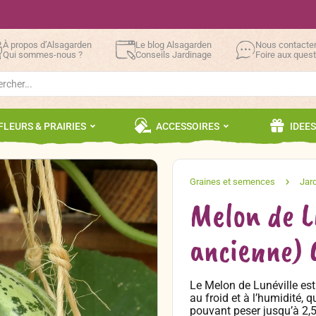
À propos d’Alsagarden
Le blog Alsagarden
Nous contacte
Qui sommes-nous ?
Conseils Jardinage
Foire aux ques
h
FLEURS & PRAIRIES
ACCESSOIRES
IDEE
Melon de L
ancienne) 
Le Melon de Lunéville est 
au froid et à l’humidité, q
pouvant peser jusqu’à 2,5