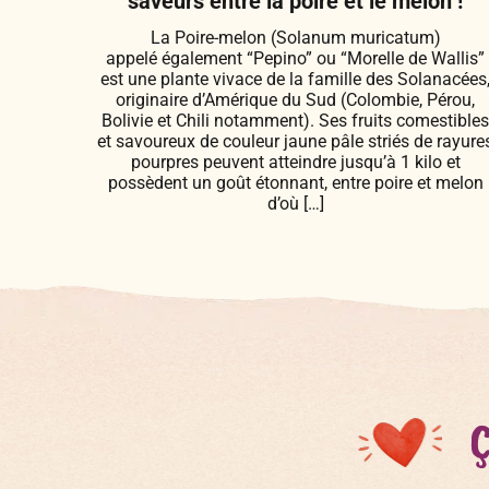
saveurs entre la poire et le melon !
La Poire-melon (Solanum muricatum)
appelé également “Pepino” ou “Morelle de Wallis”
est une plante vivace de la famille des Solanacées
originaire d’Amérique du Sud (Colombie, Pérou,
Bolivie et Chili notamment). Ses fruits comestible
et savoureux de couleur jaune pâle striés de rayure
pourpres peuvent atteindre jusqu’à 1 kilo et
possèdent un goût étonnant, entre poire et melon
d’où […]
Ç