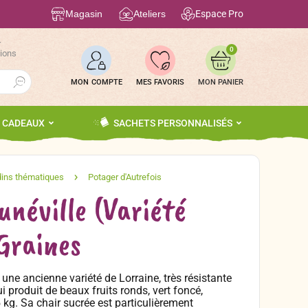
Magasin
Ateliers
Espace Pro
r
0
tions
Search Button
MON COMPTE
MES FAVORIS
S CADEAUX
SACHETS PERSONNALISÉS
unéville (Variété
Graines
une ancienne variété de Lorraine, très résistante
ui produit de beaux fruits ronds, vert foncé,
 kg. Sa chair sucrée est particulièrement