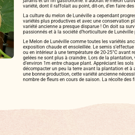
jardins et un fin gastronome. Il adorait le melon cultiv
variété, dont il raffolait au point, dit-on, d’en faire de
La culture du melon de Lunéville a cependant progres
variétés plus productives et avec une conservation p
variété ancienne a presque disparue ! On doit sa surv
passionnés et à la société d’horticulture de Lunéville 
Le Melon de Lunéville comme toutes les variétés a
exposition chaude et ensoleillée. Le semis s’effectue
ou en intérieur à une température de 20-25°C avant re
gelées ne sont plus à craindre. Lors de la plantation
d’environ 1m entre chaque plant. Appréciant les sols 
décompacter un peu la terre avant la plantation et à
une bonne production, cette variété ancienne nécessite
nombre de fleurs en cours de saison. La récolte des frui