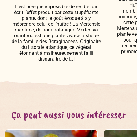
l’Hu
Il est presque impossible de rendre par
nombre
écrit l’effet produit par cette stupéfiante
Inconnue,
plante, dont le goût évoque à s’y
cette 
méprendre celui de l’huître ! La Mertensie
Mertensi
maritime, de nom botanique Mertensia
plante v
maritima est une plante vivace rustique
pour q
de la famille des Boraginacées. Originaire
recher
du littorale atlantique, ce végétal
primord
étonnant à malheureusement failli
disparaitre de […]
Ça peut aussi vous intéresser