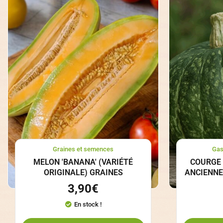
Graines et semences
Gas
MELON 'BANANA' (VARIÉTÉ
COURGE 
ORIGINALE) GRAINES
ANCIENNE
3,90
€
En stock !