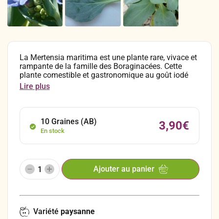
La Mertensia maritima est une plante rare, vivace et
rampante de la famille des Boraginacées. Cette
plante comestible et gastronomique au goût iodé
possède des feuilles d’une couleur bleu-vert,
Lire plus
légèrement croquantes qui exhalent le parfum très
caractéristique de l’huître. On la retrouve sous
différents noms : Mertensie maritime, Pulmonaire
de Virginie, Sanguine de mer ou encore Oysterleaf.
10 Graines (AB)
3,90
€
En stock
Ajouter au panier
Variété
paysanne