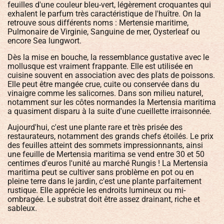
feuilles d'une couleur bleu-vert, légèrement croquantes qui
exhalent le parfum très caractéristique de l'huître. On la
retrouve sous différents noms : Mertensie maritime,
Pulmonaire de Virginie, Sanguine de mer, Oysterleaf ou
encore Sea lungwort.
Dès la mise en bouche, la ressemblance gustative avec le
mollusque est vraiment frappante. Elle est utilisée en
cuisine souvent en association avec des plats de poissons.
Elle peut être mangée crue, cuite ou conservée dans du
vinaigre comme les salicornes. Dans son milieu naturel,
notamment sur les côtes normandes la Mertensia maritima
a quasiment disparu à la suite d'une cueillette irraisonnée.
Aujourd'hui, c'est une plante rare et très prisée des
restaurateurs, notamment des grands chefs étoilés. Le prix
des feuilles atteint des sommets impressionnants, ainsi
une feuille de Mertensia maritima se vend entre 30 et 50
centimes d'euros l'unité au marché Rungis ! La Mertensia
maritima peut se cultiver sans problème en pot ou en
pleine terre dans le jardin, c'est une plante parfaitement
rustique. Elle apprécie les endroits lumineux ou mi-
ombragée. Le substrat doit être assez drainant, riche et
sableux.