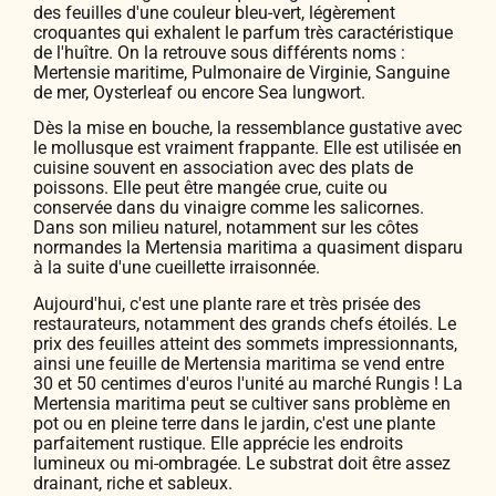
des feuilles d'une couleur bleu-vert, légèrement
croquantes qui exhalent le parfum très caractéristique
de l'huître. On la retrouve sous différents noms :
Mertensie maritime, Pulmonaire de Virginie, Sanguine
de mer, Oysterleaf ou encore Sea lungwort.
Dès la mise en bouche, la ressemblance gustative avec
le mollusque est vraiment frappante. Elle est utilisée en
cuisine souvent en association avec des plats de
poissons. Elle peut être mangée crue, cuite ou
conservée dans du vinaigre comme les salicornes.
Dans son milieu naturel, notamment sur les côtes
normandes la Mertensia maritima a quasiment disparu
à la suite d'une cueillette irraisonnée.
Aujourd'hui, c'est une plante rare et très prisée des
restaurateurs, notamment des grands chefs étoilés. Le
prix des feuilles atteint des sommets impressionnants,
ainsi une feuille de Mertensia maritima se vend entre
30 et 50 centimes d'euros l'unité au marché Rungis ! La
Mertensia maritima peut se cultiver sans problème en
pot ou en pleine terre dans le jardin, c'est une plante
parfaitement rustique. Elle apprécie les endroits
lumineux ou mi-ombragée. Le substrat doit être assez
drainant, riche et sableux.