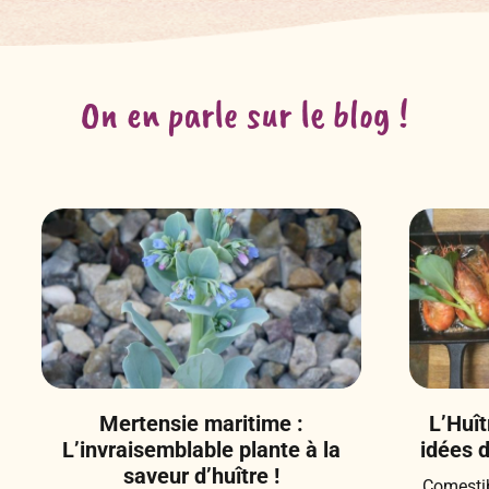
On en parle sur le blog !
Mertensie maritime :
L’Huît
L’invraisemblable plante à la
idées 
saveur d’huître !
Comestib