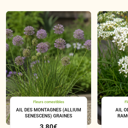
Fleurs comestibles
Fl
AIL DES MONTAGNES (ALLIUM
AIL 
SENESCENS) GRAINES
RAM
3,80
€