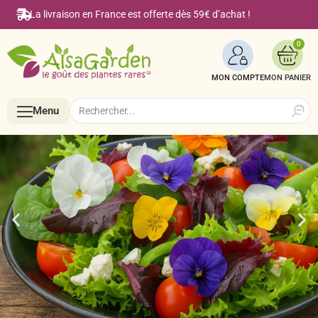
La livraison en France est offerte dès 59€ d’achat !
0
MON COMPTE
Search
Search
Menu
for:
Menu
Accueil
Boutique en ligne
Semences BIO de A à Z
Le Blog Alsagarden