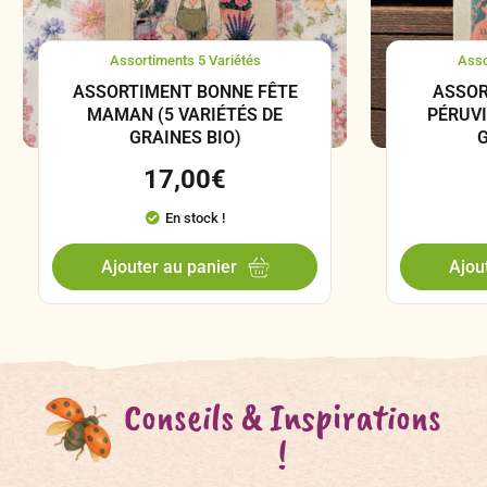
Assortiments 5 Variétés
Asso
ASSORTIMENT BONNE FÊTE
ASSOR
MAMAN (5 VARIÉTÉS DE
PÉRUVI
GRAINES BIO)
G
17,00
€
En stock !
Ajouter au panier
Ajou
Conseils & Inspirations
!