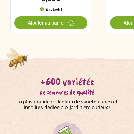
En stock !
Ajouter au panier
Ajou
+600 variétés
de semences de qualité
La plus grande collection de variétés rares et
insolites dédiée aux jardiniers curieux !