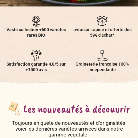
Légumes & Potagères
Des fleurs comestibles
Jardinage au naturel
Notre philosophie
Vaste collection +600 variétés
Livraison rapide et offerte dès
!
rares BIO
59€ d'achat*
Aromatiques & Comestibles
Découvertes végétales
Ateliers & Evènements
De l'huitre, au saucisson, en passant par le chewing gum...tous
les goûts sont dans la nature...
Fleurs, Prairies, Engrais verts
Plantes & Gastronomie
Satisfaction garantie 4,8/5 sur
Visitez notre magasin
Graineterie française 100%
+1500 avis
indépendante
Découvrir nos fleurs comestibles
Accesoires de Jardinage
Bricolage & Inspirations
Maraichers & Revendeurs
Coffrets & Idées Cadeaux
Les nouveautés à découvrir
Contactez-nous !
Tisanes & Infusions BIO
Toujours en quête de nouveautés et d’originalités,
voici les dernières variétés arrivées dans notre
gamme végétale !
Faire-part à semer