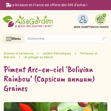
La livraison en France est offerte dès 59€ d’achat !
0
MON COMPTE
Search
Search
Menu
for:
Menu
Piment Arc-en-ciel ‘Bolivian
Accueil
Rainbow’ (Capsicum annuum)
Graines
Boutique en ligne
Semences BIO de A à Z
Le Blog Alsagarden