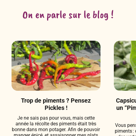
On en parle sur le blog !
Trop de piments ? Pensez
Capsic
Pickles !
un “Pim
Je ne sais pas pour vous, mais cette
année la récolte des piments était très
Vous pens
bonne dans mon potager. Afin de pouvoir
piments : 
manger épicé, et assaisonner mes plats