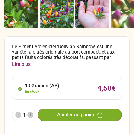
Le Piment Arc-en-ciel ‘Bolivian Rainbow’ est une
variété rare très originale au port compact, et aux
petits fruits colorés très décoratifs, passant par
toutes les couleurs avant maturité. Noté 7 sur
Lire plus
l’échelle de Scoville, il est très relevés et s’utilise en
cuisine, notamment sous forme de sauce piquante.
10 Graines (AB)
4,50
€
En stock
Ajouter au panier