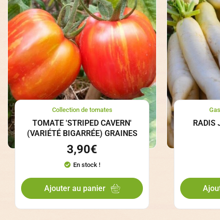
Collection de tomates
Gas
TOMATE 'STRIPED CAVERN'
RADIS 
(VARIÉTÉ BIGARRÉE) GRAINES
3,90
€
En stock !
Ajouter au panier
Ajou