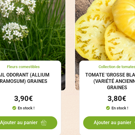
Fleurs comestibles
Collection de tomate
AIL ODORANT (ALLIUM
TOMATE 'GROSSE BLA
RAMOSUM) GRAINES
(VARIÉTÉ ANCIEN
GRAINES
3,90
€
3,80
€
En stock !
En stock !
Ajouter au panier
Ajouter au panier