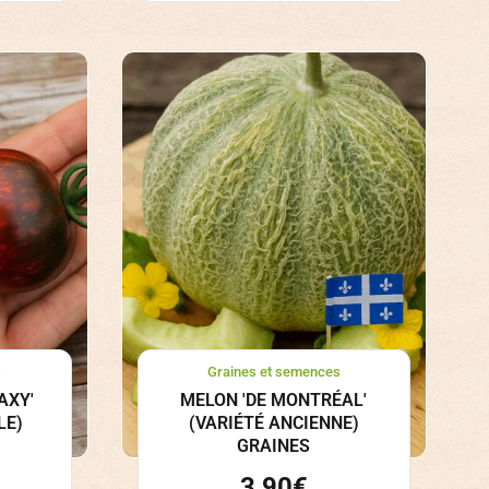
s
Graines et semences
AXY'
MELON 'DE MONTRÉAL'
LE)
(VARIÉTÉ ANCIENNE)
GRAINES
3,90
€