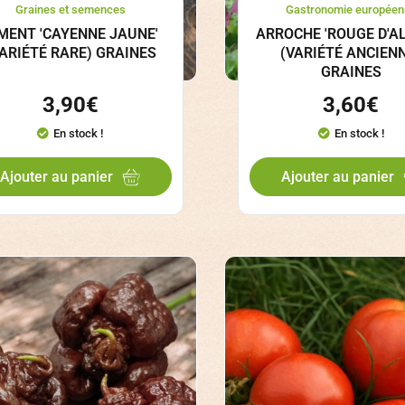
Graines et semences
Gastronomie européen
MENT 'CAYENNE JAUNE'
ARROCHE 'ROUGE D'A
VARIÉTÉ RARE) GRAINES
(VARIÉTÉ ANCIEN
GRAINES
3,90
€
3,60
€
En stock !
En stock !
Ajouter au panier
Ajouter au panier