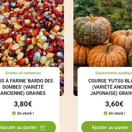
Graines et semences
Gastronomie asiatiqu
IS À FARINE 'BARDO DES
COURGE 'FUTSU BL
DOMBES' (VARIÉTÉ
(VARIÉTÉ ANCIEN
ANCIENNE) GRAINES
JAPONAISE) GRAI
3,80
€
3,60
€
En stock !
En stock !
Ajouter au panier
Ajouter au panier