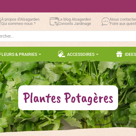
À propos d’Alsagarden
Le blog Alsagarden
Nous contacte
Qui sommes-nous ?
Conseils Jardinage
Foire aux ques
h
FLEURS & PRAIRIES
ACCESSOIRES
IDEE
Plantes Potagères