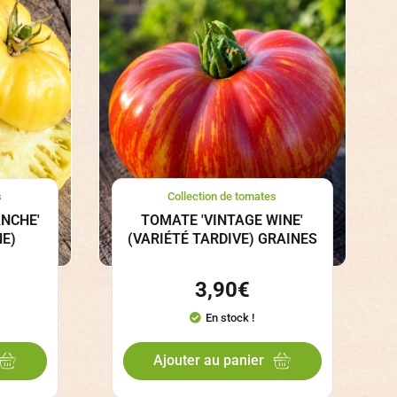
s
Collection de tomates
NCHE'
TOMATE 'VINTAGE WINE'
NE)
(VARIÉTÉ TARDIVE) GRAINES
3,90
€
En stock !
Ajouter au panier