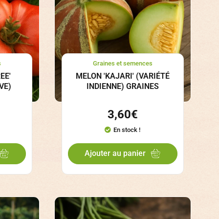
s
Graines et semences
EE'
MELON 'KAJARI' (VARIÉTÉ
VE)
INDIENNE) GRAINES
3,60
€
En stock !
Ajouter au panier