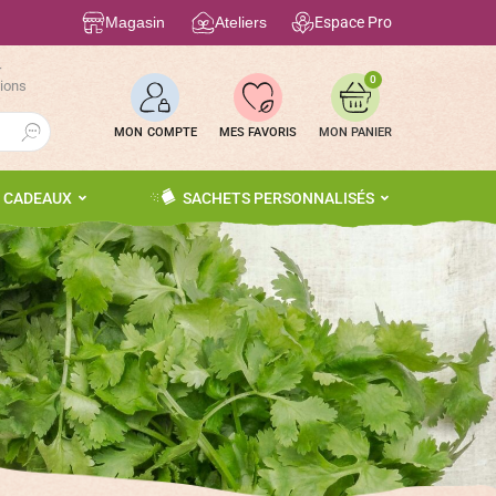
Magasin
Ateliers
Espace Pro
r
0
tions
Search Button
MON COMPTE
MES FAVORIS
S CADEAUX
SACHETS PERSONNALISÉS