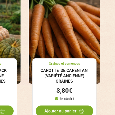
e
Graines et semences
ACK'
CAROTTE 'DE CARENTAN'
NE
(VARIÉTÉ ANCIENNE)
NES
GRAINES
3,80
€
En stock !
Ajouter au panier