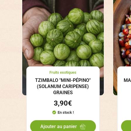
Fruits exotiques
TZIMBALO "MINI-PÉPINO"
MA
(SOLANUM CARIPENSE)
GRAINES
3,90
€
En stock !
Ajouter au panier