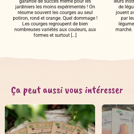
garantie de succès même pour les
leurs ins
jardiniers les moins expérimentés ! On
de légu
résume souvent les courges au seul
jouent a
potiron, rond et orange. Quel dommage !
par le
Les courges regroupent de bien
légumes
nombreuses variétés aux couleurs, aux
marché. 
formes et surtout […]
Ça peut aussi vous intéresser