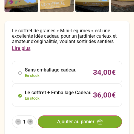
Le coffret de graines « Mini-Légumes » est une
excellente idée cadeau pour un jardinier curieux et
amateur d’originalités, voulant sortir des sentiers
battus du « potager classique » et étonner ses amis
Lire plus
avec des récoltes surprenantes ! L’assortiment
comprend 10 sachets de graines reproductibles et
non traitées de variétés de légumes miniatures, dix
variétés “cocktails” par excellence.
Sans emballage cadeau
34,00
€
En stock
Le coffret + Emballage Cadeau
36,00
€
En stock
Ajouter au panier