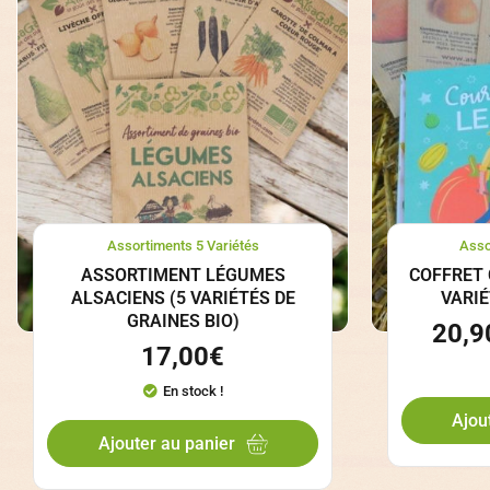
Assortiments 5 Variétés
Asso
ASSORTIMENT LÉGUMES
COFFRET 
ALSACIENS (5 VARIÉTÉS DE
VARIÉ
GRAINES BIO)
20,9
17,00
€
En stock !
Ajou
Ajouter au panier