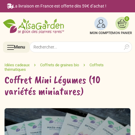
La livraison en France est offerte dès 59€ d’achat !
0
MON COMPTE
Search
Search
Menu
for:
Menu
Coffret Mini Légumes (10
variétés miniatures)
Accueil
Boutique en ligne
Semences BIO de A à Z
Le Blog Alsagarden