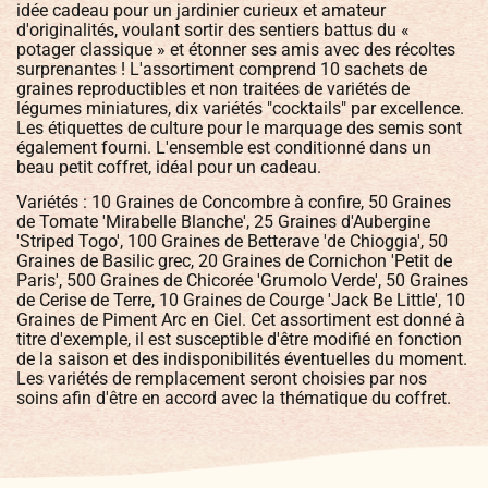
idée cadeau pour un jardinier curieux et amateur
d'originalités, voulant sortir des sentiers battus du «
potager classique » et étonner ses amis avec des récoltes
surprenantes ! L'assortiment comprend 10 sachets de
graines reproductibles et non traitées de variétés de
légumes miniatures, dix variétés "cocktails" par excellence.
Les étiquettes de culture pour le marquage des semis sont
également fourni. L'ensemble est conditionné dans un
beau petit coffret, idéal pour un cadeau.
Variétés : 10 Graines de Concombre à confire, 50 Graines
de Tomate 'Mirabelle Blanche', 25 Graines d'Aubergine
'Striped Togo', 100 Graines de Betterave 'de Chioggia', 50
Graines de Basilic grec, 20 Graines de Cornichon 'Petit de
Paris', 500 Graines de Chicorée 'Grumolo Verde', 50 Graines
de Cerise de Terre, 10 Graines de Courge 'Jack Be Little', 10
Graines de Piment Arc en Ciel. Cet assortiment est donné à
titre d'exemple, il est susceptible d'être modifié en fonction
de la saison et des indisponibilités éventuelles du moment.
Les variétés de remplacement seront choisies par nos
soins afin d'être en accord avec la thématique du coffret.