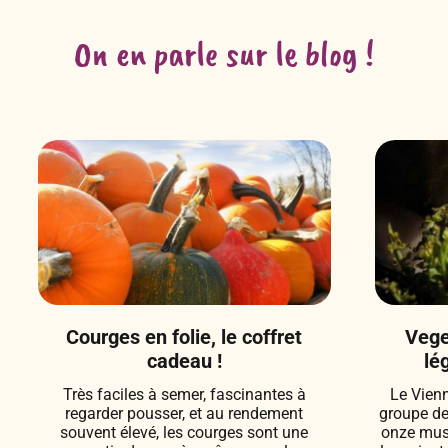
On en parle sur le blog !
Courges en folie, le coffret
Vege
cadeau !
lé
Très faciles à semer, fascinantes à
Le Vien
regarder pousser, et au rendement
groupe d
souvent élevé, les courges sont une
onze musi