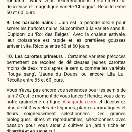
fondante. Nous vous recommandons notamment la
délicieuse et magnifique variété ‘Chioggia’. Récolte entre
50 et 60 jours
9. Les haricots nains :
Juin est la période idéale pour
semer les haricots nains. Succombez à la variété sans fil
‘Cupidon’ ou ‘Roi des Belges’. Avec la chaleur estivale,
leur croissance est rapide et les premières gousses
arrivent vite. Récolte entre 50 et 60 jours.
10. Les carottes primeurs :
Certaines variétés précoces
permettent de récolter de délicieuses jeunes carottes
moins de deux mois après le semis, comme les variétés
‘Rouge sang’, ‘Jaune du Doubs’ ou encore ‘Lila Lu’.
Récolte entre 55 et 60 jours.
Vous n’avez pas encore vos semences pour les semis de
juin ? C’est le moment de vous lancer ! Rendez-vous dans
notre graineterie en ligne
Alsagarden.com
et découvrez
plus de 600 variétés de légumes, plantes aromatiques et
fleurs soigneusement sélectionnées. Des graines
biologiques, libres et reproductibles, sélectionnées avec
passion pour vous aider à cultiver un jardin riche en
diversité et en saveurs !