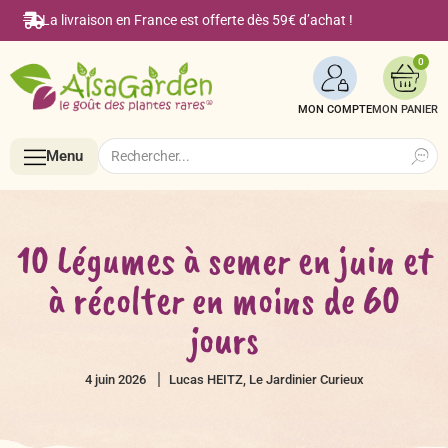
La livraison en France est offerte dès 59€ d’achat !
0
MON COMPTE
Search
Search
Menu
for:
Menu
10 Légumes à semer en juin et
à récolter en moins de 60
Accueil
jours
Boutique en ligne
4 juin 2026
Lucas HEITZ, Le Jardinier Curieux
Semences BIO de A à Z
Le Blog Alsagarden