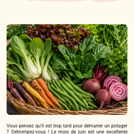
Légumes & Potagères
Jardinage au naturel
Notre philosophie
Aromatiques & Comestibles
Découvertes végétales
Ateliers & Evènements
Fleurs, Prairies, Engrais verts
Plantes & Gastronomie
Visitez notre magasin
Accesoires de Jardinage
Bricolage & Inspirations
Maraichers & Revendeurs
Coffrets & Idées Cadeaux
Contactez-nous !
Tisanes & Infusions BIO
Vous pensez qu’il est trop tard pour démarrer un potager
? Détrompez-vous ! Le mois de juin est une excellente
Faire-part à semer