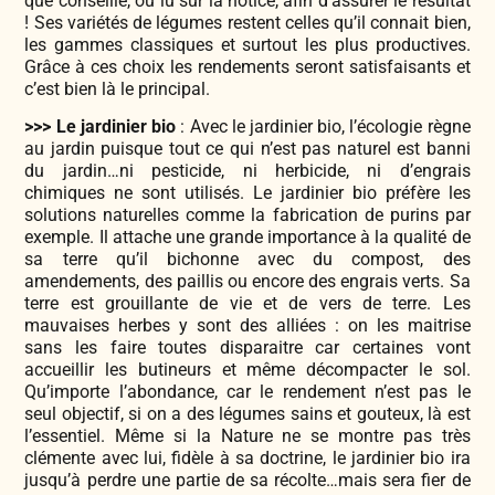
que conseillé, ou lu sur la notice, afin d’assurer le résultat
! Ses variétés de légumes restent celles qu’il connait bien,
les gammes classiques et surtout les plus productives.
Grâce à ces choix les rendements seront satisfaisants et
c’est bien là le principal.
>>> Le jardinier bio
: Avec le jardinier bio, l’écologie règne
au jardin puisque tout ce qui n’est pas naturel est banni
du jardin…ni pesticide, ni herbicide, ni d’engrais
chimiques ne sont utilisés. Le jardinier bio préfère les
solutions naturelles comme la fabrication de purins par
exemple. Il attache une grande importance à la qualité de
sa terre qu’il bichonne avec du compost, des
amendements, des paillis ou encore des engrais verts. Sa
terre est grouillante de vie et de vers de terre. Les
mauvaises herbes y sont des alliées : on les maitrise
sans les faire toutes disparaitre car certaines vont
accueillir les butineurs et même décompacter le sol.
Qu’importe l’abondance, car le rendement n’est pas le
seul objectif, si on a des légumes sains et gouteux, là est
l’essentiel. Même si la Nature ne se montre pas très
clémente avec lui, fidèle à sa doctrine, le jardinier bio ira
jusqu’à perdre une partie de sa récolte…mais sera fier de