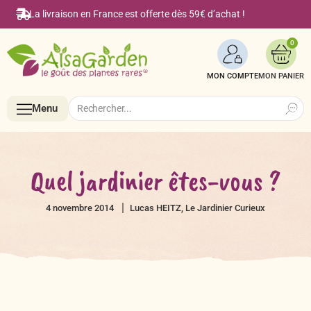
La livraison en France est offerte dès 59€ d’achat !
0
MON COMPTE
Search
Search
Menu
for:
Menu
Quel jardinier êtes-vous ?
Accueil
4 novembre 2014
Lucas HEITZ, Le Jardinier Curieux
Boutique en ligne
Semences BIO de A à Z
Le Blog Alsagarden