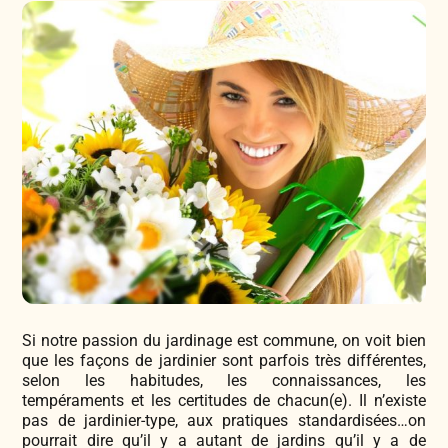
Légumes & Potagères
Jardinage au naturel
Notre philosophie
Aromatiques & Comestibles
Découvertes végétales
Ateliers & Evènements
Fleurs, Prairies, Engrais verts
Plantes & Gastronomie
Visitez notre magasin
Accesoires de Jardinage
Bricolage & Inspirations
Maraichers & Revendeurs
Coffrets & Idées Cadeaux
Si notre passion du jardinage est commune, on voit bien
Contactez-nous !
que les façons de jardinier sont parfois très différentes,
selon les habitudes, les connaissances, les
Tisanes & Infusions BIO
tempéraments et les certitudes de chacun(e). Il n’existe
pas de jardinier-type, aux pratiques standardisées…on
pourrait dire qu’il y a autant de jardins qu’il y a de
Faire-part à semer