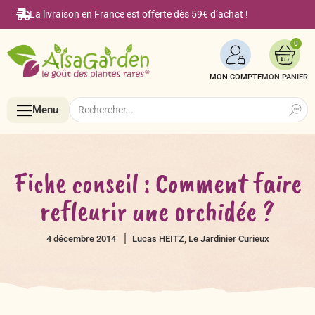
La livraison en France est offerte dès 59€ d’achat !
0
MON COMPTE
Search
Search
Menu
for:
Menu
Fiche conseil : Comment faire
refleurir une orchidée ?
Accueil
4 décembre 2014
Lucas HEITZ, Le Jardinier Curieux
Boutique en ligne
Semences BIO de A à Z
Le Blog Alsagarden