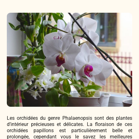
Légumes & Potagères
Jardinage au naturel
Notre philosophie
Aromatiques & Comestibles
Découvertes végétales
Ateliers & Evènements
Fleurs, Prairies, Engrais verts
Plantes & Gastronomie
Visitez notre magasin
Accesoires de Jardinage
Bricolage & Inspirations
Maraichers & Revendeurs
Coffrets & Idées Cadeaux
Contactez-nous !
Les orchidées du genre Phalaenopsis sont des plantes
Tisanes & Infusions BIO
d’intérieur précieuses et délicates. La floraison de ces
orchidées papillons est particulièrement belle et
prolongée, cependant vous le savez les meilleures
Faire-part à semer