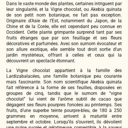
Dans le vaste monde des plantes, certaines intriguent par
leur singularité, et la Vigne chocolat, ou Akebia quinata
de son petit nom botanique, ne fait pas exception.
Originaire d’Asie de l’Est, notamment du Japon, de la
Chine et de la Corée, elle est cependant peu connue en
Occident. Cette plante grimpante surprend tant par ses
fruits étranges que par son feuillage et ses fleurs
décoratives et parfumées. Avec son surnom évocateur et
son allure exotique, elle semble tout droit sortie d’un
jardin mystérieux, offrant à celles et ceux qui la
découvrent un spectacle étonnant.
La Vigne chocolat appartient à la famille des
Lardizabalacées, une famille botanique peu courante
mais fascinante. Son nom scientifique Akebia quinata
fait référence à la forme de ses feuilles, disposées en
groupes de cinq, tandis que le surnom de “vigne
chocolat” lui vient de l’arôme subtil de cacao que
dégagent ses fleurs pourpres foncées au printemps. Ses
fruits, d’une superbe teinte pourpre-bleu, de 180 à 250
grammes en moyenne, arrivent à maturité entre
septembre et octobre. Lorsqu’ils s’ouvrent, ils dévoilent
une pulpe sucrée et gélatineuse, comestible, à la saveur