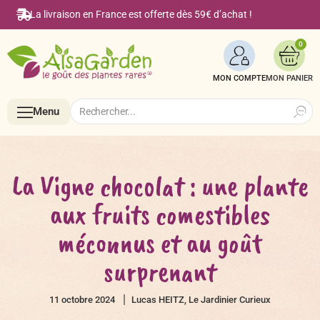
La livraison en France est offerte dès 59€ d’achat !
0
MON COMPTE
Search
Search
Menu
for:
Menu
La Vigne chocolat : une plante
aux fruits comestibles
Accueil
méconnus et au goût
surprenant
Boutique en ligne
11 octobre 2024
Lucas HEITZ, Le Jardinier Curieux
Semences BIO de A à Z
Le Blog Alsagarden