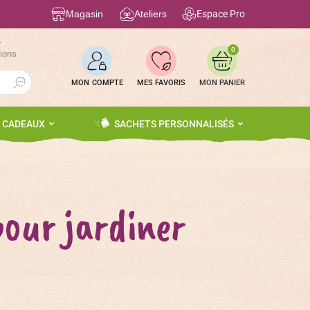
Magasin
Ateliers
Espace Pro
r
0
tions
Search Button
MON COMPTE
MES FAVORIS
S CADEAUX
SACHETS PERSONNALISÉS
our jardiner