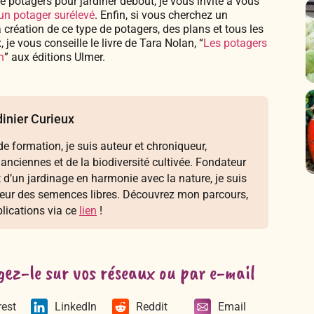
e potagers pour jardiner debout, je vous invite à vous
un potager surélevé
. Enfin, si vous cherchez un
création de ce type de potagers, des plans et tous les
 je vous conseille le livre de Tara Nolan, “
Les potagers
n
” aux éditions Ulmer.
inier Curieux
e formation, je suis auteur et chroniqueur,
 anciennes et de la biodiversité cultivée. Fondateur
t d’un jardinage en harmonie avec la nature, je suis
seur des semences libres. Découvrez mon parcours,
lications via ce
lien
!
gez-le sur vos réseaux ou par e-mail
rest
LinkedIn
Reddit
Email