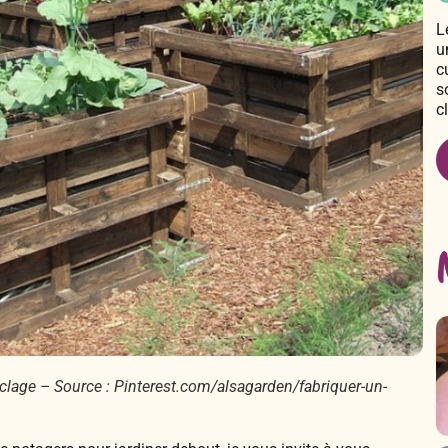
L
u
c
s
c
yclage – Source : Pinterest.com/alsagarden/fabriquer-un-