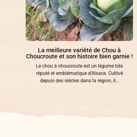
La Betterave de Chioggia, une variété
e !
originale et savoureuse
La Betterave de Chioggia (Beta vulgaris
‘Chioggia’) est une variété originale et
particulièrement décorative. Cette betterave
précoce d’une magnifique couleur…