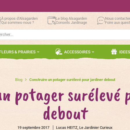
À propos d’Alsagarden
Le blog Alsagarden
Nous contacte
Qui sommes-nous ?
Conseils Jardinage
Foire aux ques
h
FLEURS & PRAIRIES
ACCESSOIRES
IDEE
Blog
Construire un potager surélevé pour jardiner debout
un potager surélevé p
debout
19 septembre 2017
Lucas HEITZ, Le Jardinier Curieux