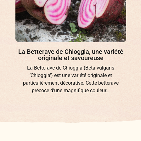
Le Cerfeuil tubéreux, un légume-racine
rare dans les potagers
Le Cerfeuil tubéreux (Chaerophyllum
bulbosum) est une plante herbacée
bisannuelle de la famille des Apiacées. Ce
légume-racine ancien ou oublié…