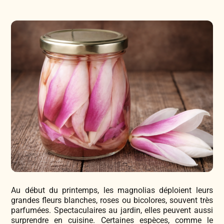
Légumes & Potagères
Jardinage au naturel
Notre philosophie
Aromatiques & Comestibles
Découvertes végétales
Ateliers & Evènements
Fleurs, Prairies, Engrais verts
Plantes & Gastronomie
Visitez notre magasin
Accesoires de Jardinage
Bricolage & Inspirations
Maraichers & Revendeurs
Coffrets & Idées Cadeaux
Contactez-nous !
Au début du printemps, les magnolias déploient leurs
Tisanes & Infusions BIO
grandes fleurs blanches, roses ou bicolores, souvent très
parfumées. Spectaculaires au jardin, elles peuvent aussi
surprendre en cuisine. Certaines espèces, comme le
Faire-part à semer