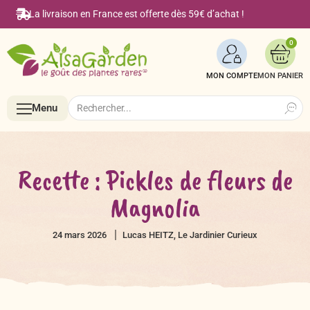
La livraison en France est offerte dès 59€ d’achat !
0
MON COMPTE
Search
Search
Menu
for:
Menu
Recette : Pickles de fleurs de
Magnolia
Accueil
24 mars 2026
Lucas HEITZ, Le Jardinier Curieux
Boutique en ligne
Semences BIO de A à Z
Le Blog Alsagarden