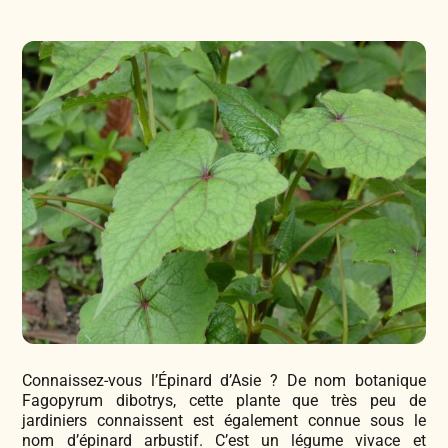
Légumes & Potagères
Jardinage au naturel
Notre philosophie
Aromatiques & Comestibles
Découvertes végétales
Ateliers & Evènements
Fleurs, Prairies, Engrais verts
Plantes & Gastronomie
Visitez notre magasin
Accesoires de Jardinage
Bricolage & Inspirations
Maraichers & Revendeurs
Coffrets & Idées Cadeaux
Contactez-nous !
Connaissez-vous l’Épinard d’Asie ? De nom botanique
Tisanes & Infusions BIO
Fagopyrum dibotrys, cette plante que très peu de
jardiniers connaissent est également connue sous le
nom d’épinard arbustif. C’est un légume vivace et
Faire-part à semer