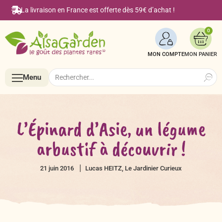
La livraison en France est offerte dès 59€ d’achat !
0
MON COMPTE
Search
Search
Menu
for:
Menu
L’Épinard d’Asie, un légume
arbustif à découvrir !
Accueil
21 juin 2016
Lucas HEITZ, Le Jardinier Curieux
Boutique en ligne
Semences BIO de A à Z
Le Blog Alsagarden