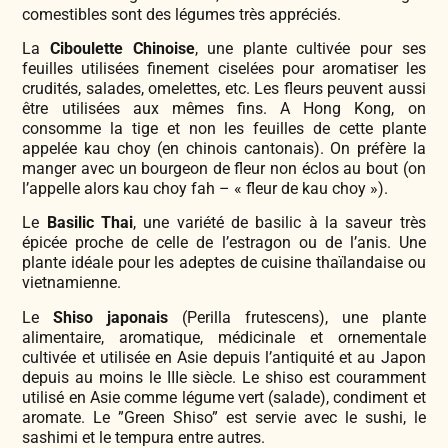
comestibles sont des légumes très appréciés.
La
Ciboulette Chinoise
, une plante cultivée pour ses
feuilles utilisées finement ciselées pour aromatiser les
crudités, salades, omelettes, etc. Les fleurs peuvent aussi
être utilisées aux mêmes fins. A Hong Kong, on
consomme la tige et non les feuilles de cette plante
appelée kau choy (en chinois cantonais). On préfère la
manger avec un bourgeon de fleur non éclos au bout (on
l’appelle alors kau choy fah – « fleur de kau choy »).
Le
Basilic Thai
, une variété de basilic à la saveur très
épicée proche de celle de l’estragon ou de l’anis. Une
plante idéale pour les adeptes de cuisine thaïlandaise ou
vietnamienne.
Le
Shiso japonais
(Perilla frutescens), une plante
alimentaire, aromatique, médicinale et ornementale
cultivée et utilisée en Asie depuis l’antiquité et au Japon
depuis au moins le IIIe siècle. Le shiso est couramment
utilisé en Asie comme légume vert (salade), condiment et
aromate. Le ”Green Shiso” est servie avec le sushi, le
sashimi et le tempura entre autres.