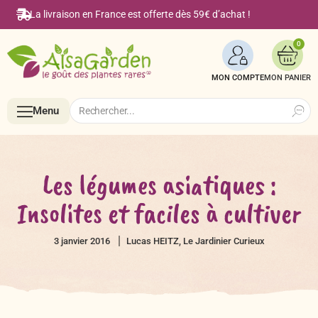
La livraison en France est offerte dès 59€ d’achat !
0
MON COMPTE
Search
Search
Menu
for:
Menu
Les légumes asiatiques :
Insolites et faciles à cultiver
Accueil
3 janvier 2016
Lucas HEITZ, Le Jardinier Curieux
Boutique en ligne
Semences BIO de A à Z
Le Blog Alsagarden