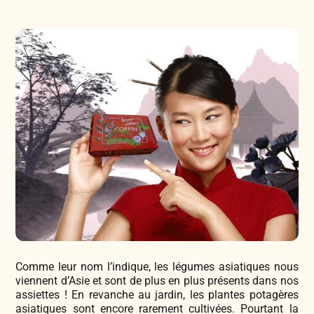
Légumes & Potagères
Jardinage au naturel
Notre philosophie
Aromatiques & Comestibles
Découvertes végétales
Ateliers & Evènements
Fleurs, Prairies, Engrais verts
Plantes & Gastronomie
Visitez notre magasin
Accesoires de Jardinage
Bricolage & Inspirations
Maraichers & Revendeurs
Coffrets & Idées Cadeaux
Contactez-nous !
Comme leur nom l’indique, les légumes asiatiques nous
Tisanes & Infusions BIO
viennent d’Asie et sont de plus en plus présents dans nos
assiettes ! En revanche au jardin, les plantes potagères
asiatiques sont encore rarement cultivées. Pourtant la
Faire-part à semer