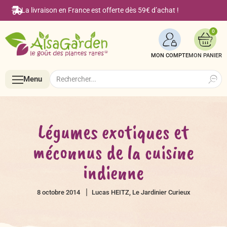
La livraison en France est offerte dès 59€ d’achat !
0
MON COMPTE
Search
Search
Menu
for:
Menu
Légumes exotiques et
méconnus de la cuisine
Accueil
indienne
Boutique en ligne
8 octobre 2014
Lucas HEITZ, Le Jardinier Curieux
Semences BIO de A à Z
Le Blog Alsagarden