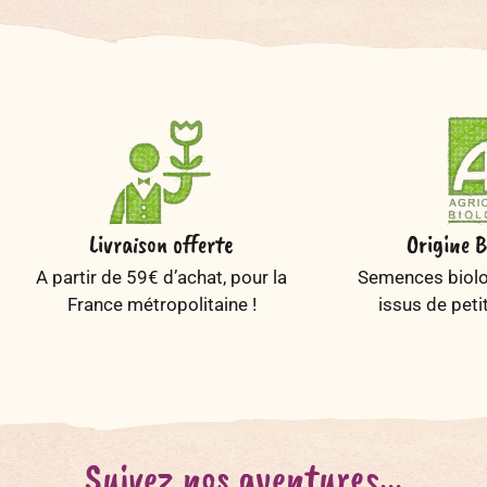
Livraison offerte
Origine B
A partir de 59€ d’achat, pour la
Semences biolog
France métropolitaine !
issus de peti
Suivez nos aventures...