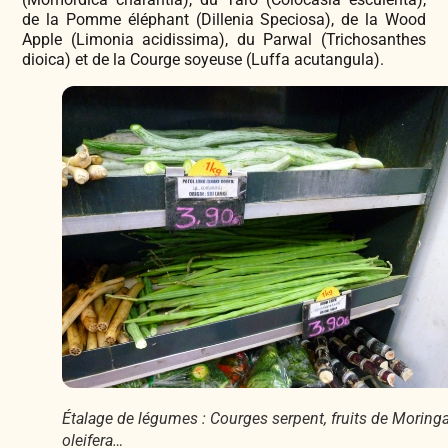
de la Pomme éléphant (Dillenia Speciosa), de la Wood
Apple (
Limonia acidissima
), du Parwal (
Trichosanthes
dioica
) et de la C
ourge soyeuse
(Luffa acutangula).
Étalage de légumes : Courges serpent, fruits de Moring
oleifera…