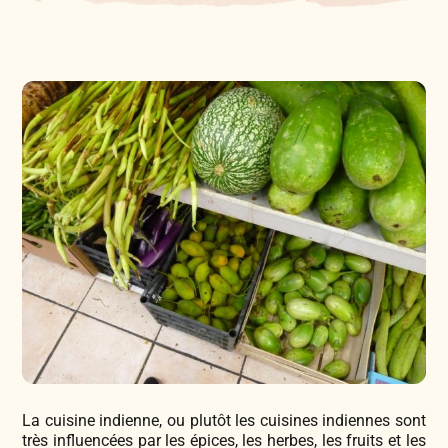
Légumes & Potagères
Jardinage au naturel
Notre philosophie
Aromatiques & Comestibles
Découvertes végétales
Ateliers & Evènements
Fleurs, Prairies, Engrais verts
Plantes & Gastronomie
Visitez notre magasin
Accesoires de Jardinage
Bricolage & Inspirations
Maraichers & Revendeurs
Coffrets & Idées Cadeaux
Contactez-nous !
Tisanes & Infusions BIO
La cuisine indienne, ou plutôt les cuisines indiennes sont
très influencées par les épices, les herbes, les fruits et les
Faire-part à semer