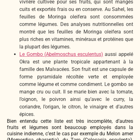
vivrière cultivée pour ses fruits, qui sont mangés
cuits et exportés frais ou en conserve. Au Sahel, les
feuilles de Moringa oleifera sont consommées
comme légumes. Des analyses nutritionnelles ont
montré que les feuilles de Moringa oleifera sont
plus riches en vitamines, minéraux et protéines que
la plupart des légumes.
Le Gombo (Abelmoschus esculentus)
aussi appelé
Okra est une plante tropicale appartenant à la
famille des Malvacées. Son fruit est une capsule de
forme pyramidale récoltée verte et employée
comme légume et comme condiment. Le gombo se
mange cru ou cuit. Il se marie bien avec la tomate,
l’oignon, le poivron ainsi qu’avec le curry, la
coriandre, l’origan, le citron, le vinaigre et d’autres
épices.
Bien entendu cette liste est très incomplète, d’autres
fruits et légumes sont beaucoup employés dans la
cuisine indienne, c’est le cas par exemple du Melon amer
(Momordica charantia), du Taro (Colocasia esculenta),