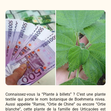
Légumes & Potagères
Jardinage au naturel
Notre philosophie
Aromatiques & Comestibles
Découvertes végétales
Ateliers & Evènements
Fleurs, Prairies, Engrais verts
Plantes & Gastronomie
Visitez notre magasin
Accesoires de Jardinage
Bricolage & Inspirations
Maraichers & Revendeurs
Coffrets & Idées Cadeaux
Contactez-nous !
Connaissez-vous la “Plante à billets” ? C’est une plante
Tisanes & Infusions BIO
textile qui porte le nom botanique de Boehmeria nivea.
Aussi appelée “Ramie, “Ortie de Chine” ou encore “Ortie
blanche”, cette plante de la famille des Urticacées est
Faire-part à semer