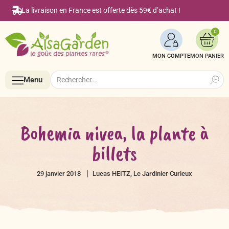
La livraison en France est offerte dès 59€ d’achat !
0
MON COMPTE
Search
Search
Menu
for:
Menu
Bohemia nivea, la plante à
billets
Accueil
29 janvier 2018
Lucas HEITZ, Le Jardinier Curieux
Boutique en ligne
Semences BIO de A à Z
Le Blog Alsagarden