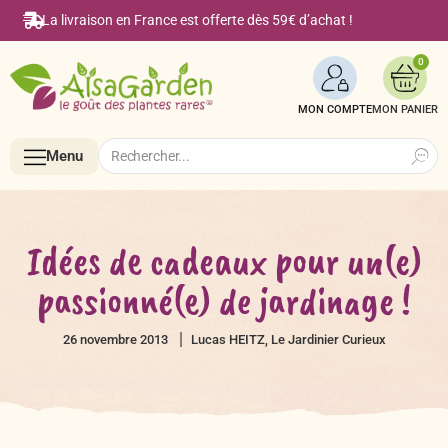
La livraison en France est offerte dès 59€ d’achat !
0
MON COMPTE
Search
Search
Menu
for:
Menu
Idées de cadeaux pour un(e)
passionné(e) de jardinage !
Accueil
26 novembre 2013
Lucas HEITZ, Le Jardinier Curieux
Boutique en ligne
Semences BIO de A à Z
Le Blog Alsagarden