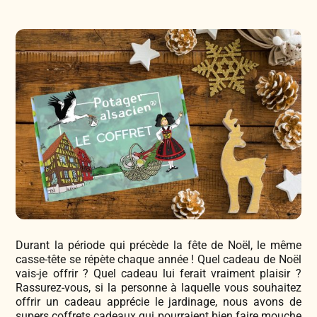
Légumes & Potagères
Jardinage au naturel
Notre philosophie
Aromatiques & Comestibles
Découvertes végétales
Ateliers & Evènements
Fleurs, Prairies, Engrais verts
Plantes & Gastronomie
Visitez notre magasin
Accesoires de Jardinage
Bricolage & Inspirations
Maraichers & Revendeurs
Coffrets & Idées Cadeaux
Durant la période qui précède la fête de Noël, le même
Contactez-nous !
casse-tête se répète chaque année ! Quel cadeau de Noël
Tisanes & Infusions BIO
vais-je offrir ? Quel cadeau lui ferait vraiment plaisir ?
Rassurez-vous, si la personne à laquelle vous souhaitez
offrir un cadeau apprécie le jardinage, nous avons de
supers coffrets cadeaux qui pourraient bien faire mouche
Faire-part à semer