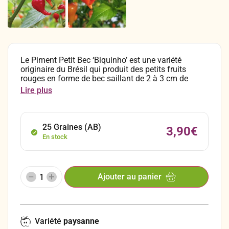
Le Piment Petit Bec ‘Biquinho’ est une variété
originaire du Brésil qui produit des petits fruits
rouges en forme de bec saillant de 2 à 3 cm de
diamètre. Ce piment singulier, très aromatique, fruité
Lire plus
et doux s’utilise en condiment, en marinade, ou cru
pour agrémenter les salades.
25 Graines (AB)
3,90
€
En stock
Ajouter au panier
Variété
paysanne