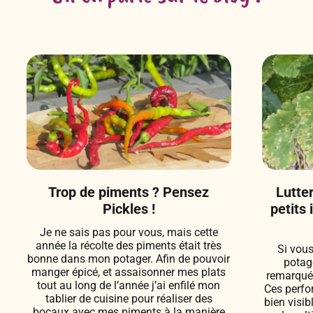
Trop de piments ? Pensez
Lutter
Pickles !
petits 
Je ne sais pas pour vous, mais cette
année la récolte des piments était très
Si vous
bonne dans mon potager. Afin de pouvoir
potag
manger épicé, et assaisonner mes plats
remarqué d
tout au long de l’année j’ai enfilé mon
Ces perfo
tablier de cuisine pour réaliser des
bien visi
bocaux avec mes piments à la manière