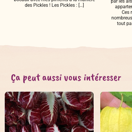
par les al
des Pickles ! Les Pickles : […]
apparten
Ces 
nombreuse
tout pa
Ça peut aussi vous intéresser