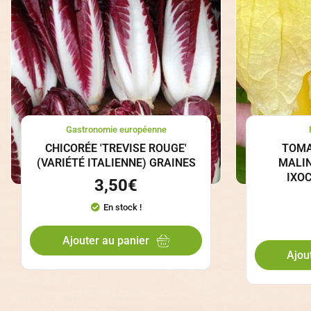
Gastronomie européenne
CHICORÉE 'TREVISE ROUGE'
TOMA
(VARIÉTÉ ITALIENNE) GRAINES
MALIN
IXO
3,50
€
En stock !
Ajouter au panier
Ajou