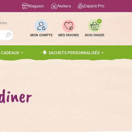
Magasin
Ateliers
Espace Pro
r
0
tions
Search Button
MON COMPTE
MES FAVORIS
S CADEAUX
SACHETS PERSONNALISÉS
diner