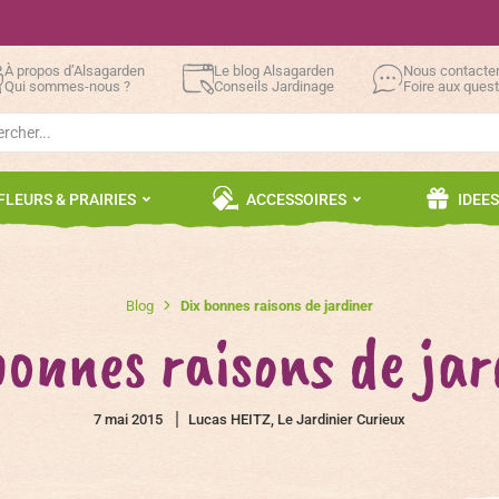
À propos d’Alsagarden
Le blog Alsagarden
Nous contacte
Qui sommes-nous ?
Conseils Jardinage
Foire aux ques
h
FLEURS & PRAIRIES
ACCESSOIRES
IDEE
Blog
Dix bonnes raisons de jardiner
bonnes raisons de jar
7 mai 2015
Lucas HEITZ, Le Jardinier Curieux