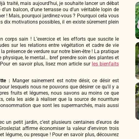
éjà traité, mais aujourd’hui, je souhaite lancer un débat
e d’un balcon, d’une terrasse ou d’un véritable lopin de
diner ! Mais, pourquoi jardinez-vous ? Pourquoi cela vous
s dix motivations possibles, il en existe sûrement plein
 corps sain ! L’exercice et les efforts que suscite le
des sur les relations entre végétation et cadre de vie
la présence de verdure sur notre bien-être ! La pratique
le physique, le mental… bref prendre soin des plantes et
 Pour en savoir plus, lisez mon article sur
les bienfaits
tte :
Manger sainement est notre désir, ce désir est
our lesquels nous ne pouvons que désirer ce qu’il y a
pres fruits et légumes, nous savons au moins ce que
 cela les aide à réaliser que la source de nourriture
a consommation que sont les supermarchés, mais aussi
un petit jardin, c’est plusieurs centaines d’euros de
sleziat affirme économiser la valeur d’environ trois
et légume, ou presque ! Pour en savoir plus, découvrez