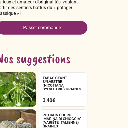
urieux et amateur d’originalités, voulant
ortir des sentiers battus du « potager
lassique » !
Passer commande
Nos suggestions
TABAC GÉANT
SYLVESTRE
(NICOTIANA
SYLVESTRIS) GRAINES
3,40
€
POTIRON COURGE
‘MARINA DI CHIOGGIA’
(VARIÉTÉ ITALIENNE)
GRAINES