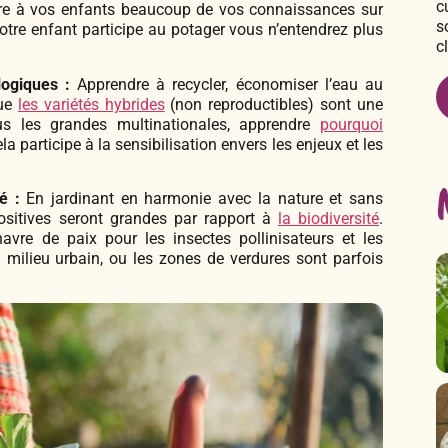
c
ndre à vos enfants beaucoup de vos connaissances sur
s
votre enfant participe au potager vous n’entendrez plus
c
logiques :
Apprendre à recycler, économiser l’eau au
que
les variétés hybrides
(non reproductibles) sont une
us les grandes multinationales, apprendre
pourquoi
la participe à la sensibilisation envers les enjeux et les
é :
En jardinant en harmonie avec la nature et sans
positives seront grandes par rapport à
la biodiversité
.
avre de paix pour les insectes pollinisateurs et les
n milieu urbain, ou les zones de verdures sont parfois