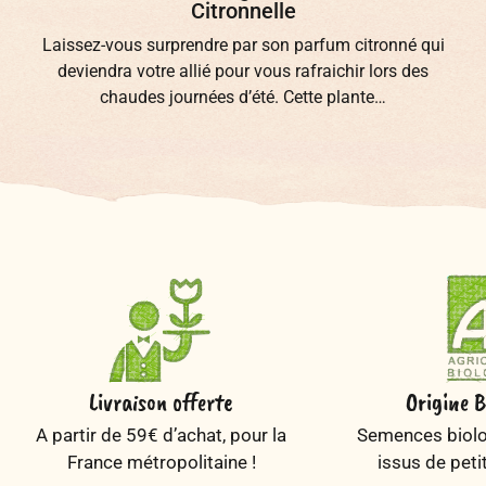
chinoise
Connaissez-vous la fameuse “Herbe de l’immortalité”
également appelée « jiaogulan » ou encore « Ginseng du
Sud” ? De nom…
Livraison offerte
Origine B
A partir de 59€ d’achat, pour la
Semences biolog
France métropolitaine !
issus de peti