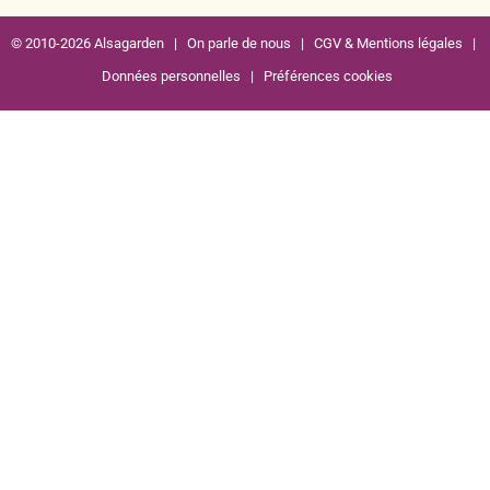
© 2010-2026 Alsagarden |
On parle de nous
|
CGV & Mentions légales
|
Données personnelles
|
Préférences cookies