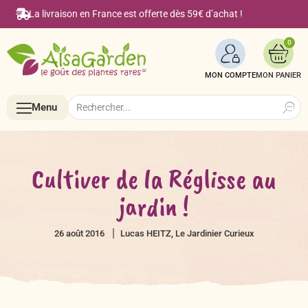
La livraison en France est offerte dès 59€ d’achat !
0
MON COMPTE
Search
Search
Menu
for:
Menu
Cultiver de la Réglisse au
jardin !
Accueil
26 août 2016
Lucas HEITZ, Le Jardinier Curieux
Boutique en ligne
Semences BIO de A à Z
Le Blog Alsagarden