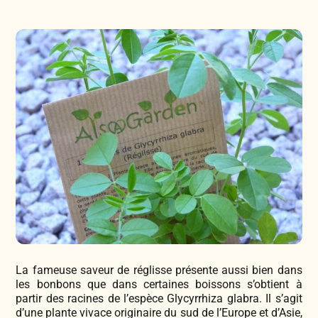
Légumes & Potagères
Jardinage au naturel
Notre philosophie
Aromatiques & Comestibles
Découvertes végétales
Ateliers & Evènements
Fleurs, Prairies, Engrais verts
Plantes & Gastronomie
Visitez notre magasin
Accesoires de Jardinage
Bricolage & Inspirations
Maraichers & Revendeurs
Coffrets & Idées Cadeaux
Contactez-nous !
La fameuse saveur de réglisse présente aussi bien dans
Tisanes & Infusions BIO
les bonbons que dans certaines boissons s’obtient à
partir des racines de l’espèce Glycyrrhiza glabra. Il s’agit
d’une plante vivace originaire du sud de l’Europe et d’Asie,
Faire-part à semer