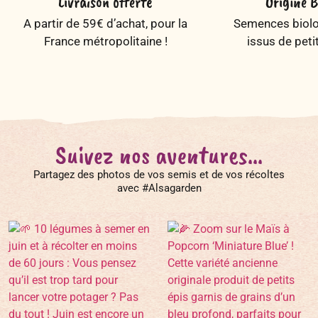
Livraison offerte
Origine B
A partir de 59€ d’achat, pour la
Semences biolog
France métropolitaine !
issus de peti
Suivez nos aventures...
Partagez des photos de vos semis et de vos récoltes
avec #Alsagarden