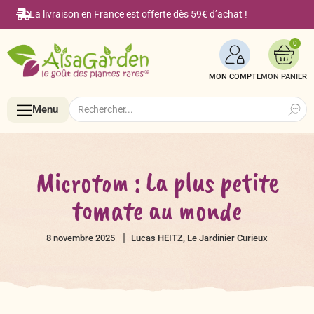
La livraison en France est offerte dès 59€ d’achat !
0
MON COMPTE
Search
Search
Menu
for:
Menu
Microtom : La plus petite
tomate au monde
Accueil
8 novembre 2025
Lucas HEITZ, Le Jardinier Curieux
Boutique en ligne
Semences BIO de A à Z
Le Blog Alsagarden