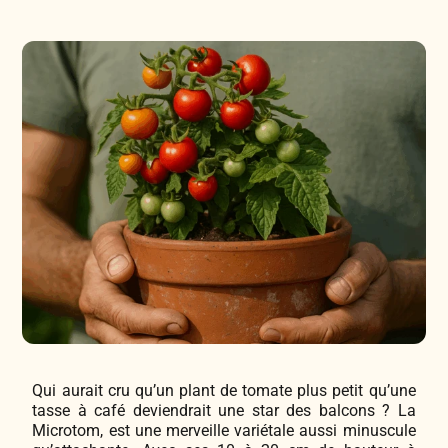
Légumes & Potagères
Jardinage au naturel
Notre philosophie
Aromatiques & Comestibles
Découvertes végétales
Ateliers & Evènements
Fleurs, Prairies, Engrais verts
Plantes & Gastronomie
Visitez notre magasin
Accesoires de Jardinage
Bricolage & Inspirations
Maraichers & Revendeurs
Coffrets & Idées Cadeaux
Contactez-nous !
Tisanes & Infusions BIO
Qui aurait cru qu’un plant de tomate plus petit qu’une
tasse à café deviendrait une star des balcons ? La
Microtom, est une merveille variétale aussi minuscule
Faire-part à semer