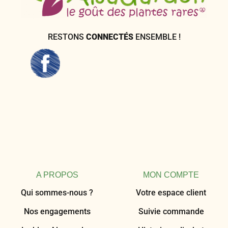
RESTONS
CONNECTÉS
ENSEMBLE !
A PROPOS
MON COMPTE
Qui sommes-nous ?
Votre espace client
Nos engagements
Suivie commande
Le blog Alsagarden
Historique d’achat
Ateliers & Évènements
Éditer vos adresses
Visiter notre magasin
Ma liste d’envies
Devenir Client PRO
Panier en cours