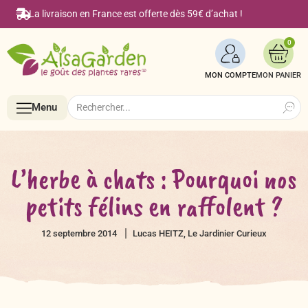
La livraison en France est offerte dès 59€ d’achat !
0
MON COMPTE
Search
Search
Menu
for:
Menu
L’herbe à chats : Pourquoi nos
petits félins en raffolent ?
Accueil
12 septembre 2014
Lucas HEITZ, Le Jardinier Curieux
Boutique en ligne
Semences BIO de A à Z
Le Blog Alsagarden