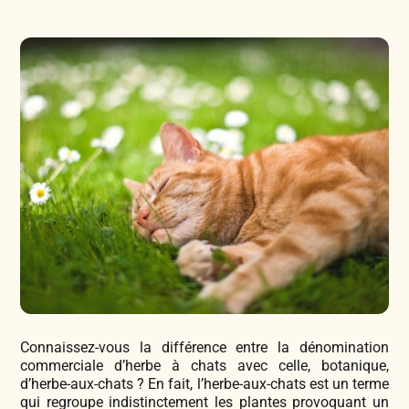
Légumes & Potagères
Jardinage au naturel
Notre philosophie
Aromatiques & Comestibles
Découvertes végétales
Ateliers & Evènements
Fleurs, Prairies, Engrais verts
Plantes & Gastronomie
Visitez notre magasin
Accesoires de Jardinage
Bricolage & Inspirations
Maraichers & Revendeurs
Coffrets & Idées Cadeaux
Contactez-nous !
Connaissez-vous la différence entre la dénomination
Tisanes & Infusions BIO
commerciale d’herbe à chats avec celle, botanique,
d’herbe-aux-chats ? En fait, l’herbe-aux-chats est un terme
qui regroupe indistinctement les plantes provoquant un
Faire-part à semer