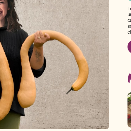
L
u
c
s
c