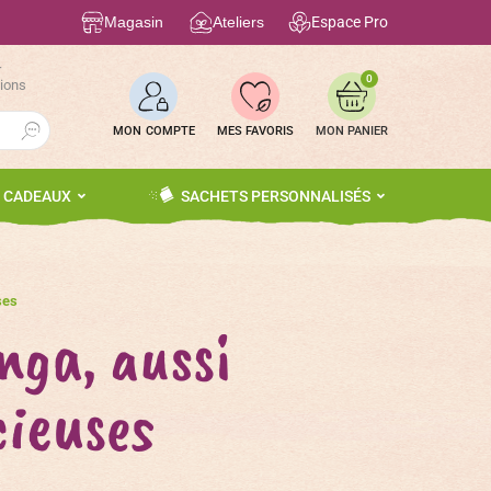
Magasin
Ateliers
Espace Pro
r
0
tions
Search Button
MON COMPTE
MES FAVORIS
S CADEAUX
SACHETS PERSONNALISÉS
ses
nga, aussi
cieuses