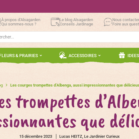
À propos d’Alsagarden
Le blog Alsagarden
Nous contacte
Qui sommes-nous ?
Conseils Jardinage
Foire aux ques
h
FLEURS & PRAIRIES
ACCESSOIRES
IDEE
og
Les courges trompettes d’Albenga, aussi impressionnantes que délicieu
es trompettes d’Albe
sionnantes que déli
15 décembre 2023
Lucas HEITZ, Le Jardinier Curieux