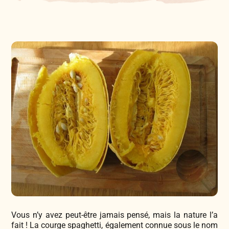
Légumes & Potagères
Jardinage au naturel
Notre philosophie
Aromatiques & Comestibles
Découvertes végétales
Ateliers & Evènements
Fleurs, Prairies, Engrais verts
Plantes & Gastronomie
Visitez notre magasin
Accesoires de Jardinage
Bricolage & Inspirations
Maraichers & Revendeurs
Coffrets & Idées Cadeaux
Contactez-nous !
Tisanes & Infusions BIO
Vous n’y avez peut-être jamais pensé, mais la nature l’a
fait ! La courge spaghetti, également connue sous le nom
Faire-part à semer