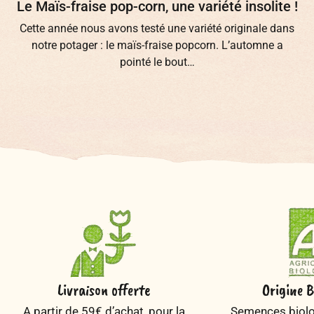
Le Maïs-fraise pop-corn, une variété insolite !
Cette année nous avons testé une variété originale dans
notre potager : le maïs-fraise popcorn. L’automne a
pointé le bout…
Livraison offerte
Origine B
A partir de 59€ d’achat, pour la
Semences biolog