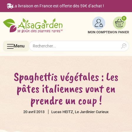
La livraison en France est offerte dès 59€ d’achat !
0
MON COMPTE
Search
Search
Menu
for:
Menu
Spaghettis végétales : Les
pâtes italiennes vont en
Accueil
prendre un coup !
Boutique en ligne
20 avril 2013
Lucas HEITZ, Le Jardinier Curieux
Semences BIO de A à Z
Le Blog Alsagarden