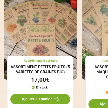
Assortiments 5 Variétés
Asso
ASSORTIMENT PETITS FRUITS (5
ASSOR
VARIÉTÉS DE GRAINES BIO)
MAQUI
G
17,00
€
En stock !
Ajouter au panier
Ajou