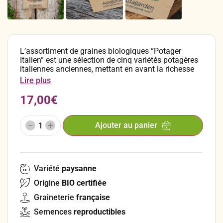
L’assortiment de graines biologiques “Potager
Italien” est une sélection de cinq variétés potagères
italiennes anciennes, mettant en avant la richesse
de la tradition maraichère italienne. Cet assortiment
Lire plus
offre aux jardiniers, amateurs de cuisine et
défenseurs de la diversité une occasion précieuse
17,00
€
de cultiver et déguster des légumes aux saveurs
authentiques d’Italie. C’est aussi un assortiment
fertile, parfait pour offrir à un(e) passionné(e) de
Ajouter au panier
potager en guise de petit cadeau !
Variété
paysanne
Origine
BIO certifiée
Graineterie
française
Semences
reproductibles