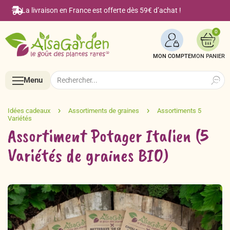
La livraison en France est offerte dès 59€ d’achat !
0
MON COMPTE
Search
Search
Menu
for:
Menu
Assortiment Potager Italien (5
Variétés de graines BIO)
Accueil
Boutique en ligne
Semences BIO de A à Z
Le Blog Alsagarden