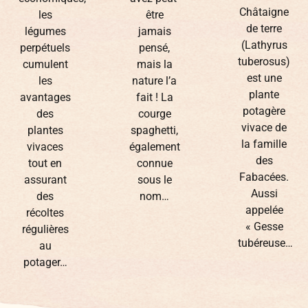
atypique
La
avez peut-
Avez-vous
Châtaigne
être
déjà eu le
de terre
jamais
plaisir de
(Lathyrus
pensé,
découvrir
tuberosus)
mais la
ou
est une
nature l’a
déguster
plante
fait ! La
la
potagère
courge
Courgette
vivace de
spaghetti,
Popcorn
la famille
également
‘Rugosa
des
connue
Friulana’ ?
Fabacées.
sous le
Il s’agit
Aussi
nom…
d’une
appelée
délicieuse
« Gesse
variété…
tubéreuse…