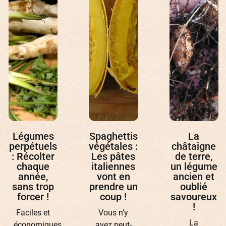
Spaghettis
La
La
végétales :
châtaigne
Courgette
Les pâtes
de terre,
Popcorn,
italiennes
un légume
une
vont en
ancien et
variété
prendre un
oublié
ancienne
coup !
savoureux
délicieuse
!
et
Vous n’y