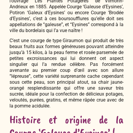
l’ouvrage “Les Plantes Potagères” de Vilmorin-
Andrieux en 1885. Appelée Courge ‘Galeuse d’Eysines’,
Potiron ‘Galeux d’Eysines’ ou encore Courge ‘Brodée
d’Eysines’, c’est à ces boursoufflures qu’elle doit ses
appellations de “galeuse”, et “Eysines” correspond à la
ville du bordelais qui l’a vue naître !
C’est une courge de type Giraumon qui produit de très
beaux fruits aux formes généreuses pouvant atteindre
jusqu’à 15 kilos, à la peau ferme et rosée parsemée de
petites excroissances qui lui donnent cet aspect
singulier qui l’a rendue célèbre. Pas forcément
avenante au premier coup d’œil avec son allure
“lépreuse”, cette variété surprenante cache cependant
sous cette peau, son principal atout, sa chair jaune-
orangé resplendissante qui offre une saveur très
sucrée, idéale pour la confection de délicieux potages,
veloutés, purées, gratins, et même râpée crue avec de
la pomme acidulée.
Histoire et origine de la
Courge ‘Galeuse d’Eysines’ !