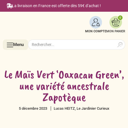
La livraison en France est offerte dès 59€ d’achat !
0
MON COMPTE
Search
Search
Menu
for:
Menu
Le Maïs Vert ‘Oaxacan Green’,
Accueil
une variété ancestrale
Zapotèque
Boutique en ligne
Semences BIO de A à Z
5 décembre 2023
Lucas HEITZ, Le Jardinier Curieux
Le Blog Alsagarden
Légumes & Potagères