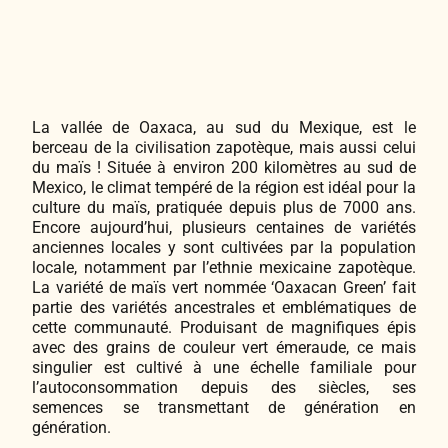
Jardinage au naturel
Notre philosophie
Aromatiques & Comestibles
Fleurs, Prairies, Engrais verts
Découvertes végétales
Ateliers & Evènements
La vallée de Oaxaca, au sud du Mexique, est le
berceau de la civilisation zapotèque, mais aussi celui
Accesoires de Jardinage
Plantes & Gastronomie
Visitez notre magasin
du maïs ! Située à environ 200 kilomètres au sud de
Mexico, le climat tempéré de la région est idéal pour la
culture du maïs, pratiquée depuis plus de 7000 ans.
Coffrets & Idées Cadeaux
Bricolage & Inspirations
Encore aujourd’hui, plusieurs centaines de variétés
Maraichers & Revendeurs
anciennes locales y sont cultivées par la population
locale, notamment par l’ethnie mexicaine zapotèque.
Tisanes & Infusions BIO
La variété de maïs vert nommée ‘Oaxacan Green’ fait
partie des variétés ancestrales et emblématiques de
Contactez-nous !
cette communauté. Produisant de magnifiques épis
Faire-part à semer
avec des grains de couleur vert émeraude, ce mais
singulier est cultivé à une échelle familiale pour
l’autoconsommation depuis des siècles, ses
semences se transmettant de génération en
génération.