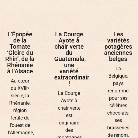
L’Épopée
La Courge
Les
de la
Ayote à
variétés
Tomate
chair verte
potagères
‘Gloire du
du
anciennes
Rhin’, de la
Guatemala,
belges
Rhénanie
une
La
à l’Alsace
variété
Belgique,
extraordinaire
Au cœur
!
pays
du XVIIIᵉ
renommé
La Courge
siècle, la
pour ses
Ayote à
Rhénanie,
célèbres
chair verte
région
chocolats,
est
fertile de
ses
originaire
l’ouest de
brasseries
des
l’Allemagne,
de renom,
montagnes