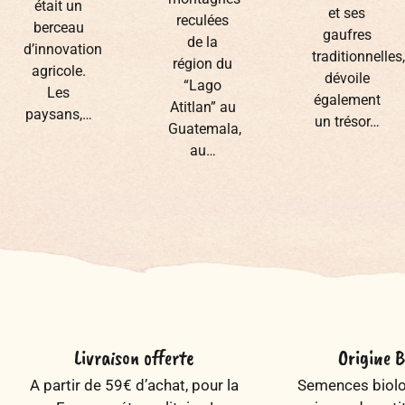
était un
et ses
reculées
berceau
gaufres
de la
d’innovation
traditionnelles,
région du
agricole.
dévoile
“Lago
Les
également
Atitlan” au
paysans,…
un trésor…
Guatemala,
au…
Livraison offerte
Origine B
A partir de 59€ d’achat, pour la
Semences biolog