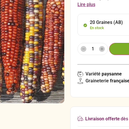
apparaissent avec plusieu
Lire plus
20 Graines (AB)
En stock
Variété
paysanne
Graineterie
français
Livraison offerte
dès