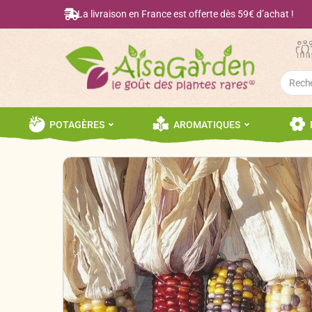
La livraison en France est offerte dès 59€ d’achat !
Searc
for:
POTAGÈRES
AROMATIQUES