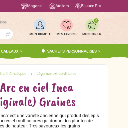
Magasin
Ateliers
Espace Pro
r
0
tions
Search Button
MON COMPTE
MES FAVORIS
S CADEAUX
SACHETS PERSONNALISÉS
Arc en ciel Inca
riginale) Graines
Inca’ est une variété ancienne qui produit des épis
ucrés et multicolores qui donne des plantes de
tres de hauteur. Très savoureux les grains