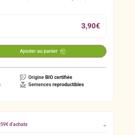
rs couleurs (blancs, rouges, jaune dorés).
3,90
€
Ajouter au panier
Origine
BIO certifiée
e
Semences
reproductibles
 59€ d’achats