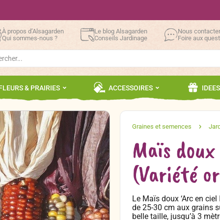
À propos d’Alsagarden
Le blog Alsagarden
Nous contacte
Qui sommes-nous ?
Conseils Jardinage
Foire aux ques
h
FLEURS & PRAIRIES
ACCESSOIRES
IDEE
Maïs doux 
(Variété o
Le Maïs doux ‘Arc en ciel 
de 25-30 cm aux grains s
belle taille, jusqu’à 3 mè