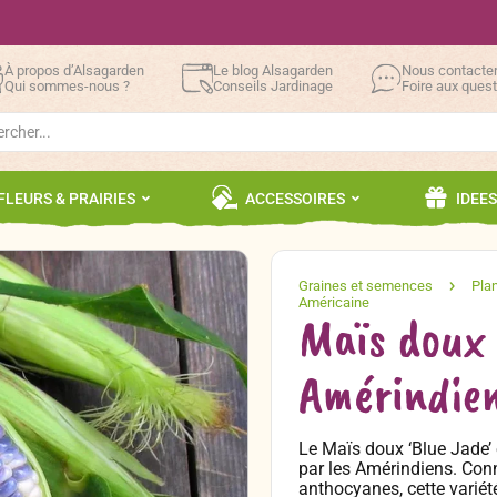
À propos d’Alsagarden
Le blog Alsagarden
Nous contacte
Qui sommes-nous ?
Conseils Jardinage
Foire aux ques
h
FLEURS & PRAIRIES
ACCESSOIRES
IDEE
Maïs doux 
Amérindien
Le Maïs doux ‘Blue Jade’ e
par les Amérindiens. Conn
anthocyanes, cette variét