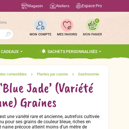
Magasin
Ateliers
Espace Pro
r
0
tions
Search Button
MON COMPTE
MES FAVORIS
S CADEAUX
SACHETS PERSONNALISÉS
‘Blue Jade’ (Variété
ne) Graines
st une variété rare et ancienne, autrefois cultivée
u pour ses grains de couleur bleue, riches en
é naine précoce atteint moins d’un mètre de