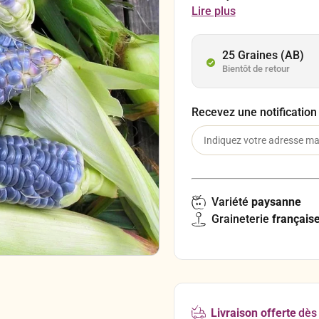
hauteur à maturité et prod
Lire plus
délicieusement doux, fon
25 Graines (AB)
Bientôt de retour
Recevez une notification
Variété
paysanne
Graineterie
français
Livraison offerte
dès