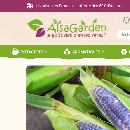
La livraison en France est offerte dès 59€ d’achat !
Searc
for:
POTAGÈRES
AROMATIQUES