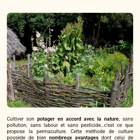
Légumes & Potagères
Jardinage au naturel
Notre philosophie
Aromatiques & Comestibles
Découvertes végétales
Ateliers & Evènements
Fleurs, Prairies, Engrais verts
Plantes & Gastronomie
Visitez notre magasin
Accesoires de Jardinage
Bricolage & Inspirations
Maraichers & Revendeurs
Coffrets & Idées Cadeaux
Contactez-nous !
Cultiver son
potager en accord avec la nature
, sans
Tisanes & Infusions BIO
pollution, sans labour et sans pesticide…c’est ce que
propose la permaculture. Cette méthode de culture
possède de bien
nombreux avantages
dont celui de
Faire-part à semer