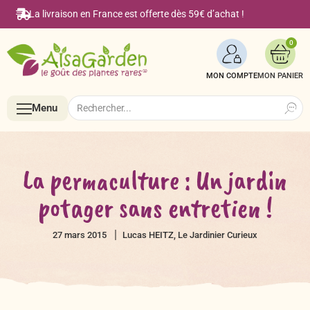
La livraison en France est offerte dès 59€ d’achat !
0
MON COMPTE
Search
Search
Menu
for:
Menu
La permaculture : Un jardin
potager sans entretien !
Accueil
27 mars 2015
Lucas HEITZ, Le Jardinier Curieux
Boutique en ligne
Semences BIO de A à Z
Le Blog Alsagarden