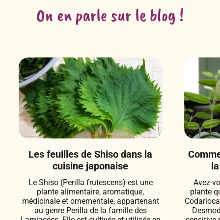
On en parle sur le blog !
Les feuilles de Shiso dans la
Commen
cuisine japonaise
la
Le Shiso (Perilla frutescens) est une
Avez-vo
plante alimentaire, aromatique,
plante q
médicinale et ornementale, appartenant
Codarioca
au genre Perilla de la famille des
Desmodi
Lamiacées. Elle est cultivée et utilisée en
sensitive 