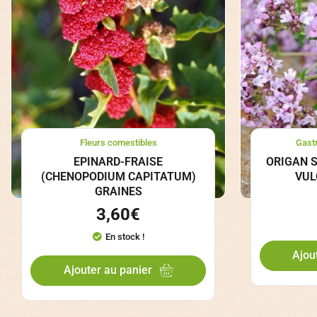
Fleurs comestibles
Gast
EPINARD-FRAISE
ORIGAN 
(CHENOPODIUM CAPITATUM)
VUL
GRAINES
3,60
€
En stock !
Ajou
Ajouter au panier