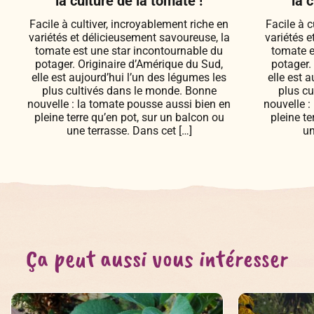
la culture de la tomate !
la 
Facile à cultiver, incroyablement riche en
Facile à c
variétés et délicieusement savoureuse, la
variétés e
tomate est une star incontournable du
tomate e
potager. Originaire d’Amérique du Sud,
potager.
elle est aujourd’hui l’un des légumes les
elle est 
plus cultivés dans le monde. Bonne
plus cu
nouvelle : la tomate pousse aussi bien en
nouvelle :
pleine terre qu’en pot, sur un balcon ou
pleine te
une terrasse. Dans cet […]
un
Ça peut aussi vous intéresser