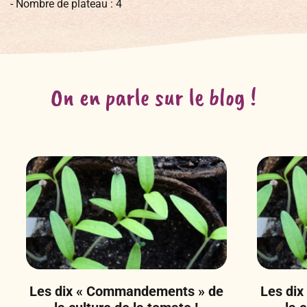
- Nombre de plateau : 4
On en parle sur le blog !
Les dix « Commandements » de
Les di