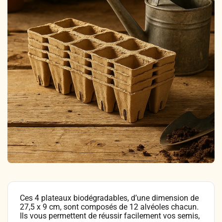
Légumes & Potagères
Jardinage au naturel
Notre philosophie
Aromatiques & Comestibles
Découvertes végétales
Ateliers & Evènements
Fleurs, Prairies, Engrais verts
Plantes & Gastronomie
Visitez notre magasin
Accesoires de Jardinage
Bricolage & Inspirations
Maraichers & Revendeurs
Coffrets & Idées Cadeaux
Contactez-nous !
Tisanes & Infusions BIO
Ces 4 plateaux biodégradables, d’une dimension de
27,5 x 9 cm, sont composés de 12 alvéoles chacun.
Ils vous permettent de réussir facilement vos semis,
Faire-part à semer