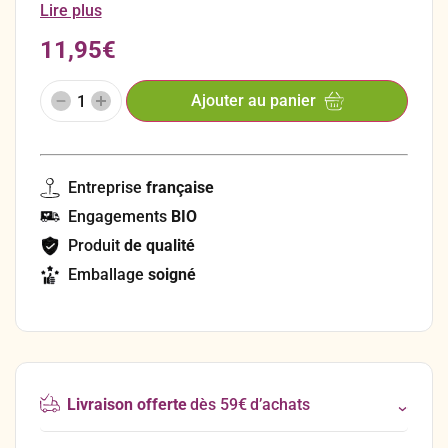
qu’il s’agisse de légumes, d’herbes aromatiques ou
Lire plus
de fleurs.
11,95
€
Ajouter au panier
Entreprise
française
Engagements
BIO
Produit
de qualité
Emballage
soigné
Livraison offerte
dès 59€ d’achats