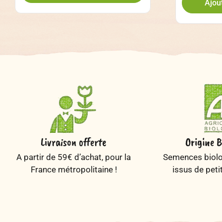
Ajou
Livraison offerte
Origine B
A partir de 59€ d’achat, pour la
Semences biolog
France métropolitaine !
issus de peti