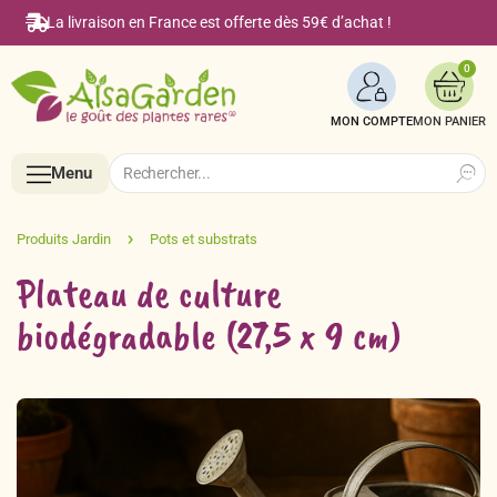
La livraison en France est offerte dès 59€ d’achat !
0
MON COMPTE
Search
Search
Menu
for:
Menu
Plateau de culture
biodégradable (27,5 x 9 cm)
Accueil
Boutique en ligne
Semences BIO de A à Z
Le Blog Alsagarden