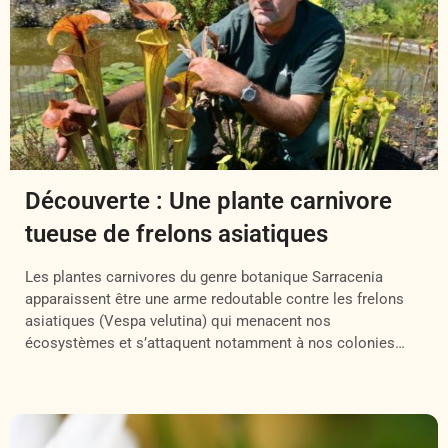
Découverte : Une plante carnivore
tueuse de frelons asiatiques
Les plantes carnivores du genre botanique Sarracenia
apparaissent être une arme redoutable contre les frelons
asiatiques (Vespa velutina) qui menacent nos
écosystèmes et s’attaquent notamment à nos colonies
d’abeilles domestiques ! C’est la découverte faite un peu
par hasard par Christian Besson, jardinier botaniste du
Jardin des plantes de Nantes qui trouva plusieurs
spécimens de […]