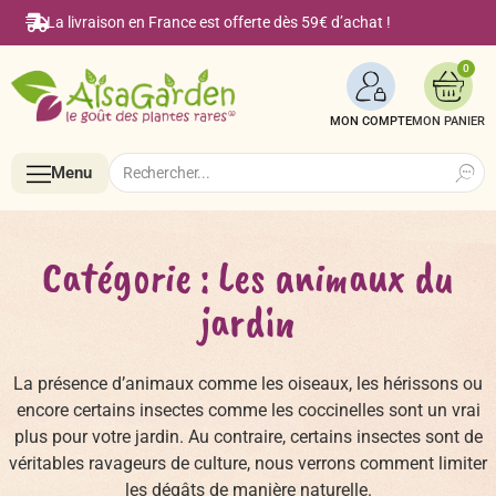
La livraison en France est offerte dès 59€ d’achat !
0
MON COMPTE
Search
Search
Menu
for:
Menu
Catégorie :
Les animaux du
jardin
Accueil
La présence d’animaux comme les oiseaux, les hérissons ou
Boutique en ligne
encore certains insectes comme les coccinelles sont un vrai
plus pour votre jardin. Au contraire, certains insectes sont de
véritables ravageurs de culture, nous verrons comment limiter
Semences BIO de A à Z
Le Blog Alsagarden
les dégâts de manière naturelle.