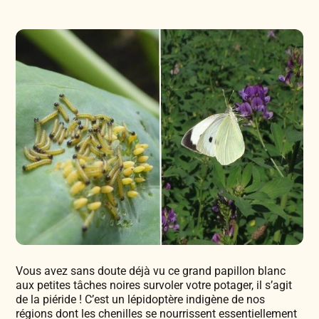
Légumes & Potagères
Jardinage au naturel
Notre philosophie
Aromatiques & Comestibles
Découvertes végétales
Ateliers & Evènements
Fleurs, Prairies, Engrais verts
Plantes & Gastronomie
Visitez notre magasin
Accesoires de Jardinage
Bricolage & Inspirations
Maraichers & Revendeurs
Coffrets & Idées Cadeaux
Contactez-nous !
Vous avez sans doute déjà vu ce grand papillon blanc
Tisanes & Infusions BIO
aux petites tâches noires survoler votre potager, il s’agit
de la piéride ! C’est un lépidoptère indigène de nos
régions dont les chenilles se nourrissent essentiellement
Faire-part à semer