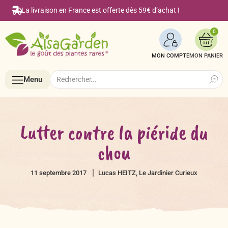
La livraison en France est offerte dès 59€ d’achat !
0
MON COMPTE
Search
Search
Menu
for:
Menu
Lutter contre la piéride du
chou
Accueil
11 septembre 2017
Lucas HEITZ, Le Jardinier Curieux
Boutique en ligne
Semences BIO de A à Z
Le Blog Alsagarden