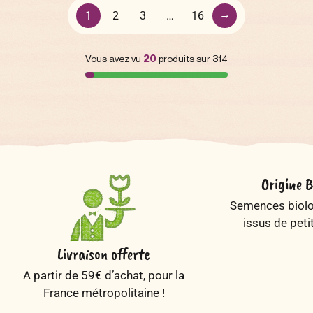
→
1
2
3
…
16
Vous avez vu
20
produits sur 314
Origine B
Semences biolog
issus de peti
Livraison offerte
A partir de 59€ d’achat, pour la
France métropolitaine !