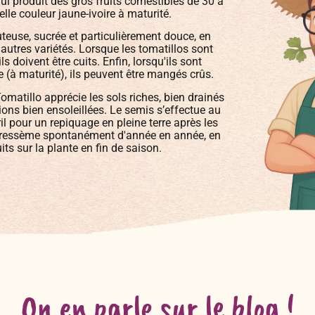
qui produit des gros fruits comestibles de 30 à
le couleur jaune-ivoire à maturité.
uteuse, sucrée et particulièrement douce, en
utres variétés. Lorsque les tomatillos sont
 ils doivent être cuits. Enfin, lorsqu'ils sont
e (à maturité), ils peuvent être mangés crûs.
 Tomatillo apprécie les sols riches, bien drainés
ions bien ensoleillées. Le semis s’effectue au
l pour un repiquage en pleine terre après les
e ressème spontanément d'année en année, en
its sur la plante en fin de saison.
On en parle sur le blog !