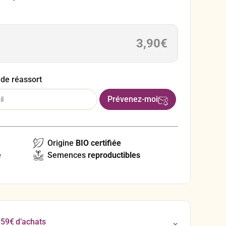
ulièrement douce, en comparaison avec d’autres
illos sont récoltés à l’état vert, ils doivent être
nt récoltés en état jaune (à maturité), ils peuvent
3,90
€
 de réassort
Origine
BIO certifiée
e
Semences
reproductibles
 59€ d’achats