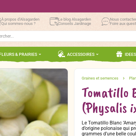
À propos d’Alsagarden
Le blog Alsagarden
Nous contacte
Qui sommes-nous ?
Conseils Jardinage
Foire aux ques
h
FLEURS & PRAIRIES
ACCESSOIRES
IDEE
Tomatillo 
(Physalis 
Le Tomatillo Blanc ‘Amaryl
d’origine polonaise qui p
grammes d’une belle coule