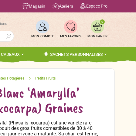
Magasin
Ateliers
Espace Pro
r
0
tions
Search Button
MON COMPTE
MES FAVORIS
S CADEAUX
SACHETS PERSONNALISÉS
Blanc ‘Amarylla’
ixocarpa) Graines
la’ (Physalis ixocarpa) est une variété rare
roduit des gros fruits comestibles de 30 à 40
ur jaune-ivoire à maturité. Sa chair est ferme,