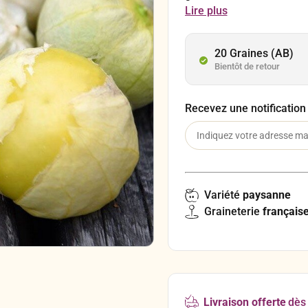
juteuse, sucrée et partic
Lire plus
variétés. Lorsque les tomat
cuits. Enfin, lorsqu’ils so
être mangés crûs.
20 Graines (AB)
Bientôt de retour
Recevez une notification
Variété
paysanne
Graineterie
français
Livraison offerte
dès