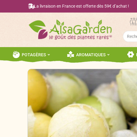
La livraison en France est offerte dès 59€ d’achat !
Searc
for:
POTAGÈRES
AROMATIQUES