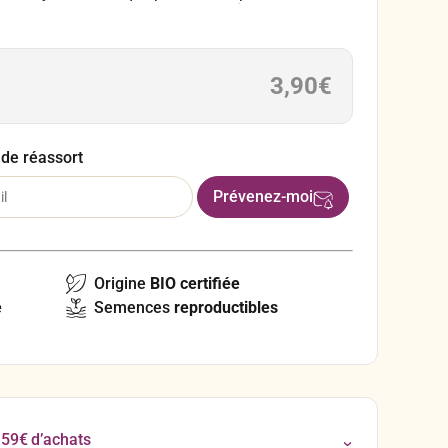
 rouge orangée particulièrement goûteuse et très
rustique, de très fort développement, bon
nservation.
3,90
€
 de réassort
Origine
BIO certifiée
e
Semences
reproductibles
 59€ d’achats