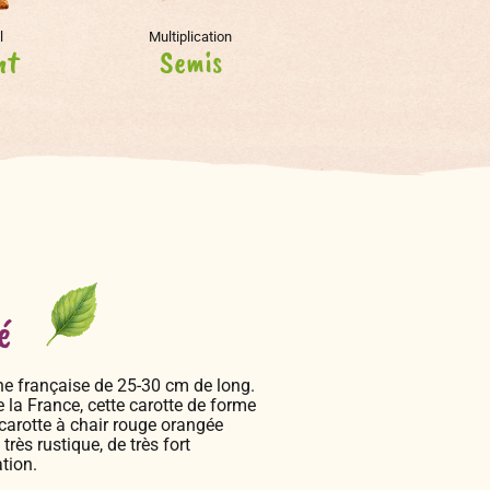
l
Multiplication
nt
Semis
é
nne française de 25-30 cm de long.
 la France, cette carotte de forme
 carotte à chair rouge orangée
rès rustique, de très fort
tion.