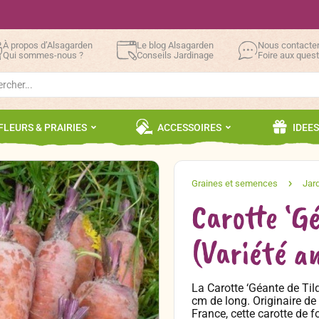
À propos d’Alsagarden
Le blog Alsagarden
Nous contacte
Qui sommes-nous ?
Conseils Jardinage
Foire aux ques
h
FLEURS & PRAIRIES
ACCESSOIRES
IDEE
Carotte ‘G
(Variété a
La Carotte ‘Géante de Til
cm de long. Originaire de
France, cette carotte de 