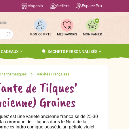
Magasin
Ateliers
Espace Pro
r
0
tions
Search Button
MON COMPTE
MES FAVORIS
S CADEAUX
SACHETS PERSONNALISÉS
éante de Tilques’
ncienne) Graines
ques’ est une variété ancienne française de 25-30
 la commune de Tiliques dans le Nord de la
forme cylindro-conique possède un pétiole violet.