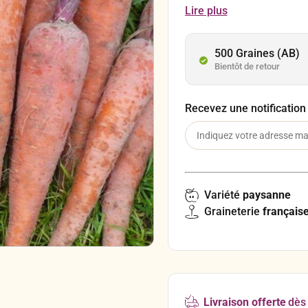
C’est une carotte à chair
Lire plus
aromatique. Variété très 
rendement et de bonne co
500 Graines (AB)
Bientôt de retour
Recevez une notification
Variété
paysanne
Graineterie
français
Livraison offerte
dès