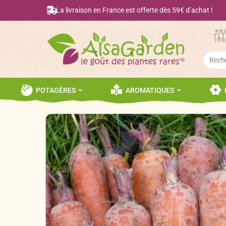
La livraison en France est offerte dès 59€ d’achat !
Searc
for:
POTAGÈRES
AROMATIQUES