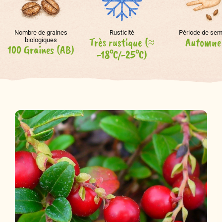
Nombre de graines
Rusticité
Période de sem
Très rustique (≈
Automne
biologiques
100 Graines (AB)
-18°C/-25°C)