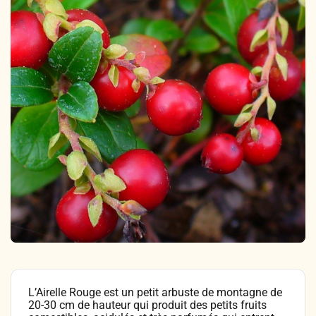
Légumes & Potagères
Jardinage au naturel
Notre philosophie
Aromatiques & Comestibles
Découvertes végétales
Ateliers & Evènements
Fleurs, Prairies, Engrais verts
Plantes & Gastronomie
Visitez notre magasin
Accesoires de Jardinage
Bricolage & Inspirations
Maraichers & Revendeurs
Coffrets & Idées Cadeaux
Contactez-nous !
Tisanes & Infusions BIO
L’Airelle Rouge est un petit arbuste de montagne de
20-30 cm de hauteur qui produit des petits fruits
Faire-part à semer