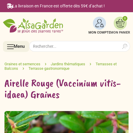
La livraison en France est offerte dès 59€ d’achat !
0
MON COMPTE
Search
Search
Menu
for:
Menu
Airelle Rouge (Vaccinium vitis-
Accueil
idaea) Graines
Boutique en ligne
Semences BIO de A à Z
Le Blog Alsagarden