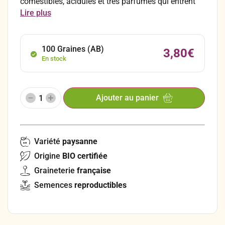
comestibles, acidulés et très parfumés qui entrent
dans la composition de plats en sauces, confitures,
Lire plus
et diverses pâtisseries.
100 Graines (AB)
3,80
€
En stock
Ajouter au panier
Variété
paysanne
Origine
BIO certifiée
Graineterie
française
Semences
reproductibles