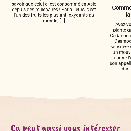
savoir que celui-ci est consommé en Asie
Commen
depuis des millénaires ! Par ailleurs, c’est
la
l’un des fruits les plus anti-oxydants au
monde, […]
Avez-vo
plante q
Codarioca
Desmodi
sensitive 
un mouvem
donne l’
son appel
dans
Ça peut aussi vous intéresser