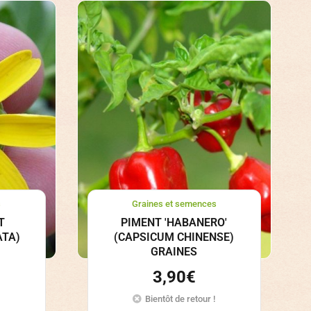
s
Graines et semences
T
PIMENT 'HABANERO'
ATA)
(CAPSICUM CHINENSE)
GRAINES
3,90
€
Bientôt de retour !