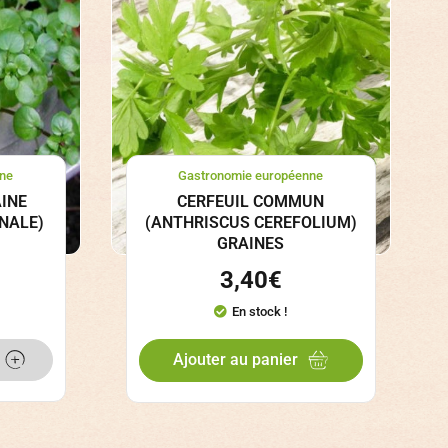
ne
Gastronomie européenne
INE
CERFEUIL COMMUN
NALE)
(ANTHRISCUS CEREFOLIUM)
GRAINES
3,40
€
En stock !
Ajouter au panier