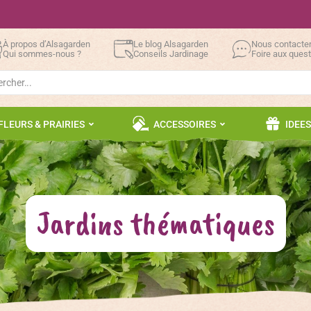
À propos d’Alsagarden
Le blog Alsagarden
Nous contacte
Qui sommes-nous ?
Conseils Jardinage
Foire aux ques
h
FLEURS & PRAIRIES
ACCESSOIRES
IDEE
Jardins thématiques