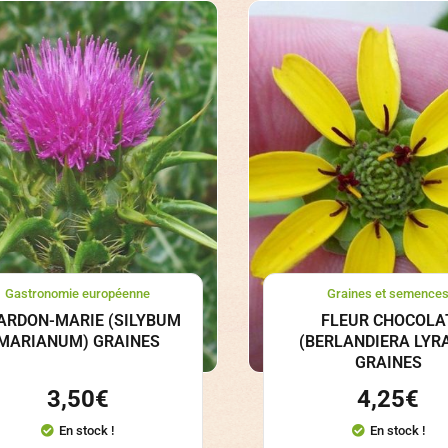
Gastronomie européenne
Graines et semence
ARDON-MARIE (SILYBUM
FLEUR CHOCOLA
MARIANUM) GRAINES
(BERLANDIERA LYR
GRAINES
3,50
€
4,25
€
En stock !
En stock !