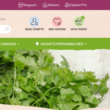
Magasin
Ateliers
Espace Pro
r
0
tions
Search Button
MON COMPTE
MES FAVORIS
S CADEAUX
SACHETS PERSONNALISÉS