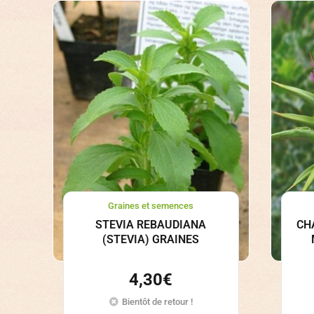
Graines et semences
STEVIA REBAUDIANA
CH
(STEVIA) GRAINES
4,30
€
Bientôt de retour !