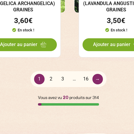
GELICA ARCHANGELICA)
(LAVANDULA ANGUSTI
GRAINES
GRAINES
3,60
€
3,50
€
En stock !
En stock !
Ajouter au panier
Ajouter au panier
→
1
2
3
…
16
Vous avez vu
20
produits sur 314