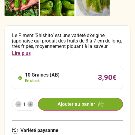
Le Piment ‘Shishito’ est une variété d’origine
japonaise qui produit des fruits de 3 à 7 cm de long,
très fripés, moyennement piquant à la saveur
fruitée. C’est une variété très populaire notamment
Lire plus
dans la cuisine coréenne et japonaise. Cuisiné sous
forme de tempura, grillé en brochette, poêlé dans de
l’huile, mijoté dans une sauce soja ou encore plus
simplement cru en salade comme condiment. Les
10 Graines (AB)
3,90
€
fruits sont traditionnellement cueillis immatures
En stock
verts, mais deviennent rouges vif à pleine maturité.
Ajouter au panier
Variété
paysanne