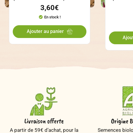
3,60
€
En stock !
Ajouter au panier
Ajou
Livraison offerte
Origine B
A partir de 59€ d’achat, pour la
Semences biolog