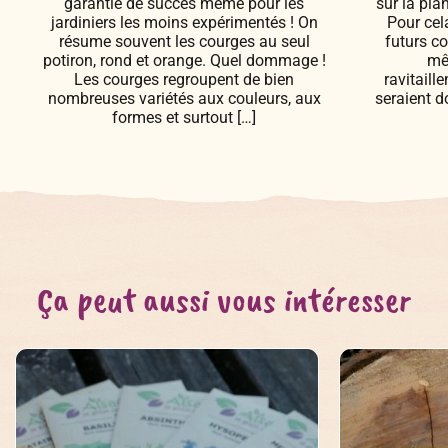
garantie de succès même pour les
sur la pla
jardiniers les moins expérimentés ! On
Pour cel
résume souvent les courges au seul
futurs co
potiron, rond et orange. Quel dommage !
mê
Les courges regroupent de bien
ravitaill
nombreuses variétés aux couleurs, aux
seraient d
formes et surtout […]
Ça peut aussi vous intéresser