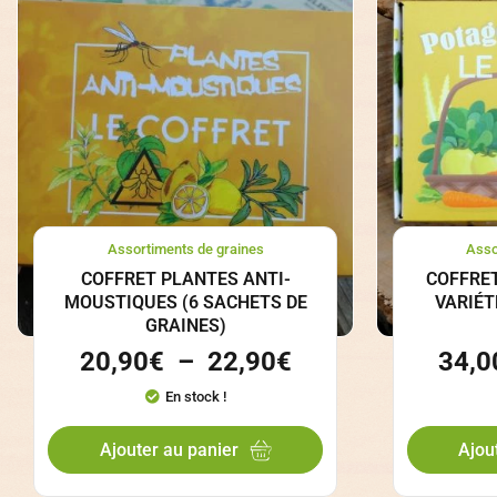
Assortiments de graines
Asso
COFFRET PLANTES ANTI-
COFFRET
MOUSTIQUES (6 SACHETS DE
VARIÉT
GRAINES)
20,90
€
–
22,90
€
34,0
En stock !
Ajouter au panier
Ajou