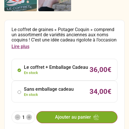
Le coffret de graines « Potager Coquin » comprend
un assortiment de variétés anciennes aux noms
coquins ! C’est une idée cadeau rigolote à l’occasion
de la Saint-Valentin ou encore d’un anniversaire
Lire plus
pour envoyer un petit clin d’œil à un être cher.
L’assortiment comprend 10 sachets de graines
biologiques de variétés de légumes aux noms
évocateurs, coquins et érotiques . Une manière
Le coffret + Emballage Cadeau
36,00
€
rigolote de redécouvrir des variétés anciennes.
En stock
Sans emballage cadeau
34,00
€
En stock
Ajouter au panier