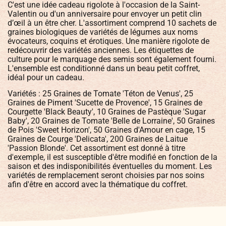
C'est une idée cadeau rigolote à l'occasion de la Saint-
Valentin ou d'un anniversaire pour envoyer un petit clin
d’œil à un être cher. L'assortiment comprend 10 sachets de
graines biologiques de variétés de légumes aux noms
évocateurs, coquins et érotiques. Une manière rigolote de
redécouvrir des variétés anciennes. Les étiquettes de
culture pour le marquage des semis sont également fourni.
L'ensemble est conditionné dans un beau petit coffret,
idéal pour un cadeau.
Variétés : 25 Graines de Tomate 'Téton de Venus', 25
Graines de Piment 'Sucette de Provence', 15 Graines de
Courgette 'Black Beauty', 10 Graines de Pastèque 'Sugar
Baby', 20 Graines de Tomate 'Belle de Lorraine', 50 Graines
de Pois 'Sweet Horizon', 50 Graines d'Amour en cage, 15
Graines de Courge 'Delicata', 200 Graines de Laitue
'Passion Blonde'. Cet assortiment est donné à titre
d'exemple, il est susceptible d'être modifié en fonction de la
saison et des indisponibilités éventuelles du moment. Les
variétés de remplacement seront choisies par nos soins
afin d'être en accord avec la thématique du coffret.