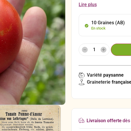
‘Belle de Lorraine’ est une
Lire plus
France qui a presque som
C’est une variété précoce 
plantation, très productiv
10 Graines (AB)
grammes) aux fruits char
En stock
acidulée.
Variété
paysanne
Graineterie
français
Livraison offerte
dès