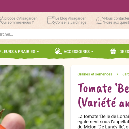
À propos d’Alsagarden
Le blog Alsagarden
Nous contacte
Qui sommes-nous ?
Conseils Jardinage
Foire aux ques
h
FLEURS & PRAIRIES
ACCESSOIRES
IDEE
Tomate ‘Be
(Variété a
La tomate ‘Belle de Lorra
également sous l’appellat
du Melon ‘De Lunéville’, 