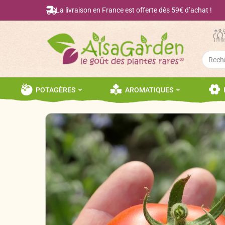
La livraison en France est offerte dès 59€ d’achat !
Searc
for:
POTAGÈRES
AROMATIQUES