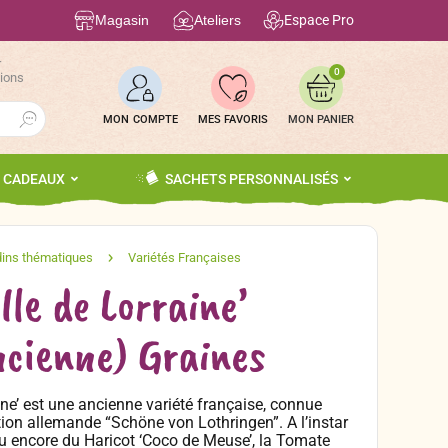
Magasin
Ateliers
Espace Pro
r
0
tions
Search Button
MON COMPTE
MES FAVORIS
S CADEAUX
SACHETS PERSONNALISÉS
lle de Lorraine’
ncienne) Graines
ine’ est une ancienne variété française, connue
ion allemande “Schöne von Lothringen”. A l’instar
ou encore du Haricot ‘Coco de Meuse’, la Tomate