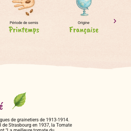
Période de semis
Origine
Printemps
Française
Pla
é
ogues de grainetiers de 1913-1914.
l de Strasbourg en 1937, la Tomate
nt "La meilleure tomate du