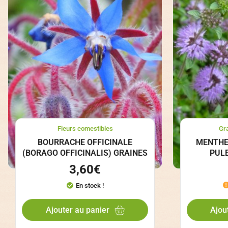
Fleurs comestibles
Gr
BOURRACHE OFFICINALE
MENTHE
(BORAGO OFFICINALIS) GRAINES
PUL
3,60
€
En stock !
Ajouter au panier
Ajou