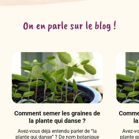
On en parle sur le blog !
Comment semer les graines de
Commen
la plante qui danse ?
la
Avez-vous déjà entendu parler de “la
Avez-vo
plante qui danse” ? De nom botanique
plante q