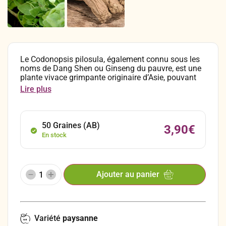
Le Codonopsis pilosula, également connu sous les
noms de Dang Shen ou Ginseng du pauvre, est une
plante vivace grimpante originaire d’Asie, pouvant
atteindre plusieurs mètres de hauteur. Cette plante
Lire plus
est l’une des plus réputées, et largement utilisées en
Asie et notamment dans la pharmacopée chinoise,
notamment pour ses propriétés qui seraient
tonifiantes, énergétiques et même aphrodisiaques.
50 Graines (AB)
3,90
€
En stock
Ajouter au panier
Variété
paysanne