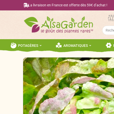
La livraison en France est offerte dès 59€ d’achat !
Searc
for:
POTAGÈRES
AROMATIQUES