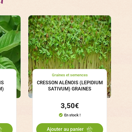
Graines et semences
IS
CRESSON ALÉNOIS (LEPIDIUM
M)
SATIVUM) GRAINES
3,50
€
En stock !
Ajouter au panier