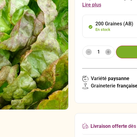
pommée d’hiver, très sav
Lire plus
200 Graines (AB)
En stock
Variété
paysanne
Graineterie
français
Livraison offerte
dès