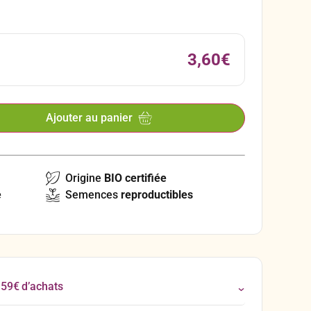
oureuse.
3,60
€
Ajouter au panier
Origine
BIO certifiée
e
Semences
reproductibles
 59€ d’achats