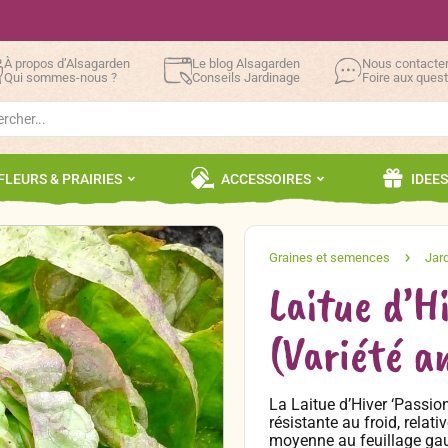
À propos d’Alsagarden
Le blog Alsagarden
Nous contacte
Qui sommes-nous ?
Conseils Jardinage
Foire aux ques
h
FLEURS & PRAIRIES
ACCESSOIRES
IDEE
Laitue d’H
(Variété a
La Laitue d’Hiver ‘Passion
résistante au froid, rela
moyenne au feuillage gaufr