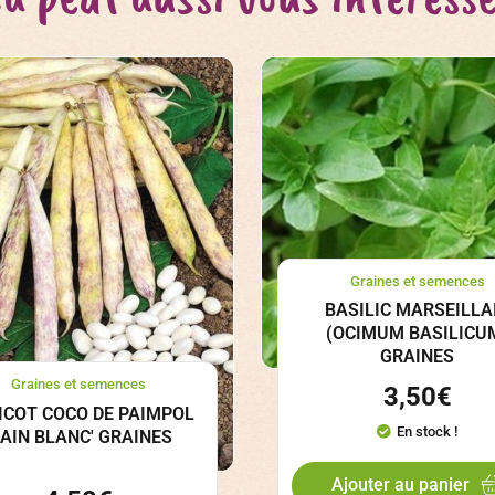
Graines et semences
BASILIC MARSEILLA
(OCIMUM BASILICU
GRAINES
Graines et semences
3,50
€
ICOT COCO DE PAIMPOL
En stock !
NAIN BLANC' GRAINES
Ajouter au panier