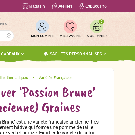
Magasin
Ateliers
Espace Pro
r
0
tions
Search Button
MON COMPTE
MES FAVORIS
S CADEAUX
SACHETS PERSONNALISÉS
iver ‘Passion Brune’
ncienne) Graines
 Brune’ est une variété française ancienne, très
tivement hâtive qui forme une pomme de taille
é vert et bronze. Excellente variété de laitue