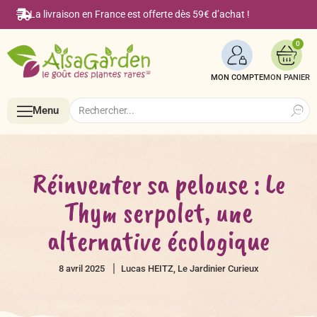
La livraison en France est offerte dès 59€ d’achat !
0
MON COMPTE
Search
Search
Menu
for:
Menu
Réinventer sa pelouse : Le
Thym serpolet, une
Accueil
alternative écologique
Boutique en ligne
8 avril 2025
Lucas HEITZ, Le Jardinier Curieux
Semences BIO de A à Z
Le Blog Alsagarden